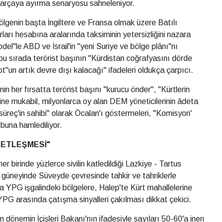
arçaya ayırma senaryosu sahneleniyor.
ölgenin başta İngiltere ve Fransa olmak üzere Batılı
arı hesabına aralarında taksiminin yetersizliğini nazara
el"le ABD ve İsrail'in "yeni Suriye ve bölge plânı"nı
u sırada terörist başının "Kürdistan coğrafyasını dörde
un artık devre dışı kalacağı" ifadeleri oldukça çarpıcı.
in her fırsatta terörist başını "kurucu önder", "Kürtlerin
sine mukabil, milyonlarca oy alan DEM yöneticilerinin âdeta
"süreç'in sahibi" olarak Öcalan'ı göstermeleri, "Komisyon'
 buna hamlediliyor.
LETLEŞMESİ"
r birinde yüzlerce sivilin katledildiği Lazkiye - Tartus
n güneyinde Süveyde çevresinde tahkir ve tahriklerle
a YPG işgalindeki bölgelere, Halep'te Kürt mahallelerine
G arasında çatışma sinyalleri çakılması dikkat çekici.
 dönemin İçişleri Bakanı'nın ifadesiyle sayıları 50-60'a inen