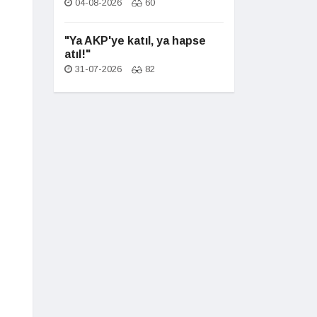
04-08-2026
60
"Ya AKP'ye katıl, ya hapse
atıl!"
31-07-2026
82