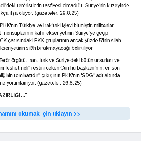
il'deki teröristlerin tasfiyesi olmadığı, Suriye'nin kuzeyinde
ça ifşa oluyor. (gazeteler, 29.8.25)
K'nın Türkiye ve Irak'taki işlevi bitmiştir, militanlar
t mensuplarının kâhir ekseriyetinin Suriye'ye geçip
K çatısındaki PKK gruplarının ancak yüzde 5'inin silah
kseriyetinin silâh bırakmayacağı belirtiliyor.
erör örgütü, İran, Irak ve Suriye'deki bütün unsurları ve
dini feshetmeli" restini çeken Cumhurbaşkanı'nın, en son
liğinin teminatıdır" çıkışının PKK'nın 'SDG" adı altında
i"ne yorumlanıyor. (gazeteler, 26.8.25)
RLIĞI ..."
mamını okumak için tıklayın >>