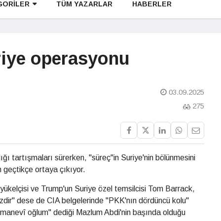
GORİLER
TÜM YAZARLAR
HABERLER
riye operasyonu
03.09.2025
275
ı tartışmaları sürerken, "süreç"in Suriye'nin bölünmesini
geçtikçe ortaya çıkıyor.
ükelçisi ve Trump'un Suriye özel temsilcisi Tom Barrack,
imizdir" dese de CIA belgelerinde "PKK'nın dördüncü kolu"
 "manevî oğlum" dediği Mazlum Abdi'nin başında olduğu