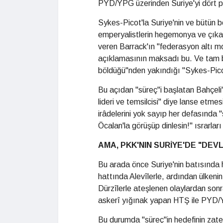
PYD/YPG üzerinden Suriye'yi dört p
Sykes-Picot'la Suriye'nin ve bütün b
emperyalistlerin hegemonya ve çıkarl
veren Barrack'ın "federasyon altı mod
açıklamasının maksadı bu. Ve tam b
böldüğü"nden yakındığı "Sykes-Picot"
Bu açıdan "süreç"i başlatan Bahçeli'n
lideri ve temsilcisi" diye lanse etme
irâdelerini yok sayıp her defasında 
Öcalan'la görüşüp dinlesin!" ısrarları
AMA, PKK'NIN SURİYE'DE "DEV
Bu arada önce Suriye'nin batısında he
hattında Alevîlerle, ardından ülkeni
Dürzîlerle ateşlenen olaylardan sonr
askerî yığınak yapan HTŞ ile PYD/YP
Bu durumda "süreç"in hedefinin zaten