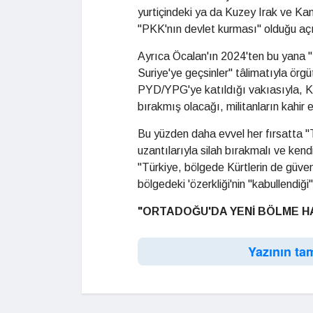
yurtiçindeki ya da Kuzey Irak ve Kand
"PKK'nın devlet kurması" olduğu açık
Ayrıca Öcalan'ın 2024'ten bu yana "PK
Suriye'ye geçsinler" tâlimatıyla örgü
PYD/YPG'ye katıldığı vakıasıyla, KC
bırakmış olacağı, militanların kahir e
Bu yüzden daha evvel her fırsatta "T
uzantılarıyla silah bırakmalı ve ken
"Türkiye, bölgede Kürtlerin de güven
bölgedeki 'özerkliği'nin "kabullendiğ
"ORTADOĞU'DA YENİ BÖLME HAZI
Yazının ta