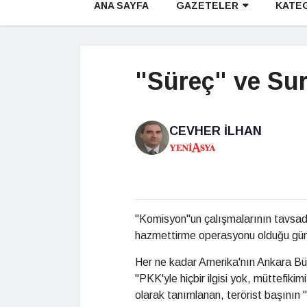
ANA SAYFA
GAZETELER
KATE
"Süreç" ve Su
CEVHER İLHAN
"Komisyon"un çalışmalarının tavsadığ
hazmettirme operasyonu olduğu gün 
Her ne kadar Amerika'nın Ankara Büy
"PKK'yle hiçbir ilgisi yok, müttefik
olarak tanımlanan, terörist başının