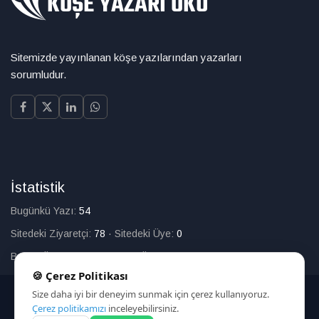
Sitemizde yayınlanan köşe yazılarından yazarları
sorumludur.
İstatistik
Bugünkü Yazı:
54
Sitedeki Ziyaretçi:
78
·
Sitedeki Üye:
0
Bugün Üye Olan:
0
·
Toplam Üye:
226
🍪 Çerez Politikası
Size daha iyi bir deneyim sunmak için çerez kullanıyoruz.
© 2025
Çerez politikamızı
inceleyebilirsiniz.