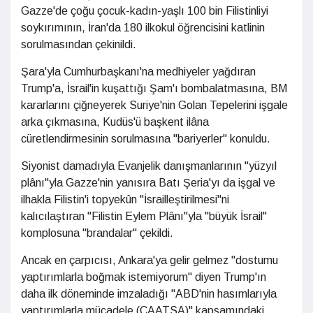
Gazze'de çoğu çocuk-kadın-yaşlı 100 bin Filistinliyi
soykırımının, İran'da 180 ilkokul öğrencisini katlinin
sorulmasından çekinildi.
Şara'yla Cumhurbaşkanı'na medhiyeler yağdıran
Trump'a, İsrail'in kuşattığı Şam'ı bombalatmasına, BM
kararlarını çiğneyerek Suriye'nin Golan Tepelerini işgale
arka çıkmasına, Kudüs'ü başkent ilâna
cüretlendirmesinin sorulmasına "bariyerler" konuldu.
Siyonist damadıyla Evanjelik danışmanlarının "yüzyıl
plânı"yla Gazze'nin yanısıra Batı Şeria'yı da işgal ve
ilhakla Filistin'i topyekûn "İsrailleştirilmesi"ni
kalıcılaştıran "Filistin Eylem Plânı"yla "büyük İsrail"
komplosuna "brandalar" çekildi.
Ancak en çarpıcısı, Ankara'ya gelir gelmez "dostumu
yaptırımlarla boğmak istemiyorum" diyen Trump'ın
daha ilk döneminde imzaladığı "ABD'nin hasımlarıyla
yaptırımlarla mücadele (CAATSA)" kapsamındaki