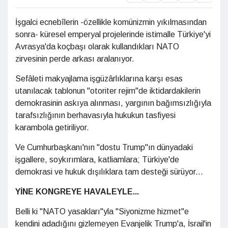
İşgalci ecnebîlerin -özellikle komünizmin yıkılmasından
sonra- küresel emperyal projelerinde istimalle Türkiye'yi
Avrasya'da koçbaşı olarak kullandıkları NATO
zirvesinin perde arkası aralanıyor.
Sefâleti makyajlama işgüzârlıklarına karşı esas
utanılacak tablonun "otoriter rejim"de iktidardakilerin
demokrasinin askıya alınması, yargının bağımsızlığıyla
tarafsızlığının berhavasıyla hukukun tasfiyesi
karambola getiriliyor.
Ve Cumhurbaşkanı'nın "dostu Trump"ın dünyadaki
işgallere, soykırımlara, katliamlara; Türkiye'de
demokrasi ve hukuk dışılıklara tam desteği sürüyor...
YİNE KONGREYE HAVALEYLE...
Belli ki "NATO yasakları"yla "Siyonizme hizmet"e
kendini adadığını gizlemeyen Evanjelik Trump'a, İsrail'in