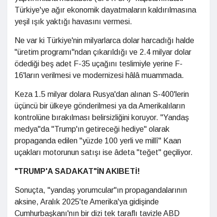
Türkiye'ye ağır ekonomik dayatmaların kaldırılmasına
yeşil ışık yaktığı havasını vermesi.
Ne var ki Türkiye'nin milyarlarca dolar harcadığı halde
"üretim programı"ndan çıkarıldığı ve 2.4 milyar dolar
ödediği beş adet F-35 uçağını teslimiyle yerine F-
16'ların verilmesi ve modernizesi hâlâ muammada.
Keza 1.5 milyar dolara Rusya'dan alınan S-400'lerin
üçüncü bir ülkeye gönderilmesi ya da Amerikalıların
kontrolüne bırakılması belirsizliğini koruyor. "Yandaş
medya"da "Trump'ın getireceği hediye" olarak
propaganda edilen "yüzde 100 yerli ve millî" Kaan
uçakları motorunun satışı ise âdeta "teğet" geçiliyor.
"TRUMP'A SADAKAT"İN AKIBETİ!
Sonuçta, "yandaş yorumcular"ın propagandalarının
aksine, Aralık 2025'te Amerika'ya gidişinde
Cumhurbaşkanı'nın bir dizi tek taraflı tavizle ABD