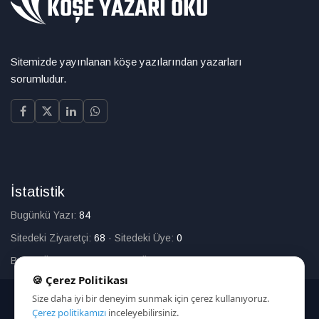
Sitemizde yayınlanan köşe yazılarından yazarları
sorumludur.
İstatistik
Bugünkü Yazı:
84
Sitedeki Ziyaretçi:
68
·
Sitedeki Üye:
0
Bugün Üye Olan:
0
·
Toplam Üye:
226
🍪 Çerez Politikası
Size daha iyi bir deneyim sunmak için çerez kullanıyoruz.
© 2025
Çerez politikamızı
inceleyebilirsiniz.