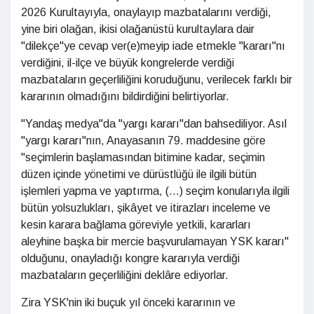
2026 Kurultayıyla, onaylayıp mazbatalarını verdiği,
yine biri olağan, ikisi olağanüstü kurultaylara dair
"dilekçe"ye cevap ver(e)meyip iade etmekle "kararı"nı
verdiğini, il-ilçe ve büyük kongrelerde verdiği
mazbataların geçerliliğini koruduğunu, verilecek farklı bir
kararının olmadığını bildirdiğini belirtiyorlar.
"Yandaş medya"da "yargı kararı"dan bahsediliyor. Asıl
"yargı kararı"nın, Anayasanın 79. maddesine göre
"seçimlerin başlamasından bitimine kadar, seçimin
düzen içinde yönetimi ve dürüstlüğü ile ilgili bütün
işlemleri yapma ve yaptırma, (...) seçim konularıyla ilgili
bütün yolsuzlukları, şikâyet ve itirazları inceleme ve
kesin karara bağlama göreviyle yetkili, kararları
aleyhine başka bir mercie başvurulamayan YSK kararı"
olduğunu, onayladığı kongre kararıyla verdiği
mazbataların geçerliliğini deklâre ediyorlar.
Zira YSK'nin iki buçuk yıl önceki kararının ve