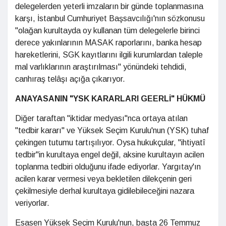
delegelerden yeterli imzaların bir günde toplanmasına
karşı, İstanbul Cumhuriyet Başsavcılığı'nın sözkonusu
"olağan kurultayda oy kullanan tüm delegelerle birinci
derece yakınlarının MASAK raporlarını, banka hesap
hareketlerini, SGK kayıtlarını ilgili kurumlardan taleple
mal varlıklarının araştırılması" yönündeki tehdidi,
canhıraş telâşı açığa çıkarıyor.
ANAYASANIN "YSK KARARLARI GEERLİ" HÜKMÜ
Diğer taraftan "iktidar medyası"nca ortaya atılan
"tedbir kararı" ve Yüksek Seçim Kurulu'nun (YSK) tuhaf
çekingen tutumu tartışılıyor. Oysa hukukçular, "ihtiyatî
tedbir"in kurultaya engel değil, aksine kurultayın acilen
toplanma tedbiri olduğunu ifade ediyorlar. Yargıtay'ın
acilen karar vermesi veya bekletilen dilekçenin geri
çekilmesiyle derhal kurultaya gidilebileceğini nazara
veriyorlar.
Esasen Yüksek Seçim Kurulu'nun, başta 26 Temmuz