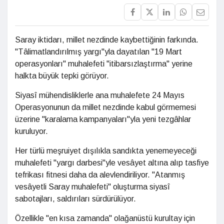
Saray iktidarı, millet nezdinde kaybettiğinin farkında.
"Tâlimatlandırılmış yargı"yla dayatılan "19 Mart
operasyonları" muhalefeti "itibarsızlaştırma" yerine
halkta büyük tepki görüyor.
Siyasî mühendisliklerle ana muhalefete 24 Mayıs
Operasyonunun da millet nezdinde kabul görmemesi
üzerine "karalama kampanyaları"yla yeni tezgâhlar
kuruluyor.
Her türlü meşruiyet dışılıkla sandıkta yenemeyeceği
muhalefeti "yargı darbesi"yle vesâyet altına alıp tasfiye
tefrikası fitnesi daha da alevlendiriliyor. "Atanmış
vesâyetli Saray muhalefeti" oluşturma siyasî
sabotajları, saldırıları sürdürülüyor.
Özellikle "en kısa zamanda" olağanüstü kurultay için