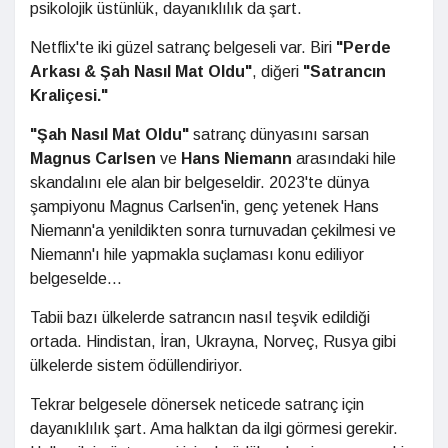
psikolojik üstünlük, dayanıklılık da şart.
Netflix'te iki güzel satranç belgeseli var. Biri
"Perde
Arkası & Şah Nasıl Mat Oldu"
, diğeri
"Satrancın
Kraliçesi."
"Şah Nasıl Mat Oldu"
satranç dünyasını sarsan
Magnus Carlsen
ve
Hans Niemann
arasındaki hile
skandalını ele alan bir belgeseldir. 2023'te dünya
şampiyonu Magnus Carlsen'in, genç yetenek Hans
Niemann'a yenildikten sonra turnuvadan çekilmesi ve
Niemann'ı hile yapmakla suçlaması konu ediliyor
belgeselde...
Tabii bazı ülkelerde satrancın nasıl teşvik edildiği
ortada. Hindistan, İran, Ukrayna, Norveç, Rusya gibi
ülkelerde sistem ödüllendiriyor.
Tekrar belgesele dönersek neticede satranç için
dayanıklılık şart. Ama halktan da ilgi görmesi gerekir.