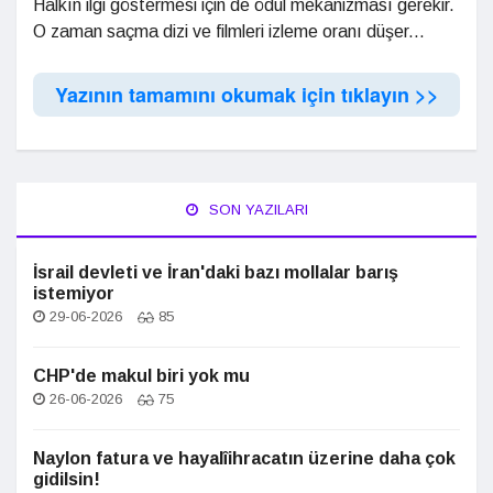
Halkın ilgi göstermesi için de ödül mekanizması gerekir.
O zaman saçma dizi ve filmleri izleme oranı düşer...
Yazının tamamını okumak için tıklayın >>
SON YAZILARI
İsrail devleti ve İran'daki bazı mollalar barış
istemiyor
29-06-2026
85
CHP'de makul biri yok mu
26-06-2026
75
Naylon fatura ve hayalîihracatın üzerine daha çok
gidilsin!