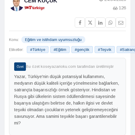
CEM KÜÇÜK
126
Konu:
Eğitim ve istihdam uyumsuzluğu
Etiketler:
#Türkiye
#Eğitim
#gençlik
#Teşvik
#Satran
Bu özet koseyazarioku.com tarafından üretilmiştir
Özet
Yazar, Türkiye'nin düşük potansiyal kullanımını,
medyanın düşük kaliteli içeriğe yönelmesine bağlarken,
satrançta başarısızlığı örnek gösteriyor. Hindistan ve
Rusya gibi ülkelerin sistem ödüllendirmesi sayesinde
başarıya ulaştığını belirtse de, halkın ilgisi ve devlet
teşviki olmadan çocukların yetenek geliştiremeyeceğini
savunuyor. Ama samimi teşvikle başarı garantilenebilir
mi?