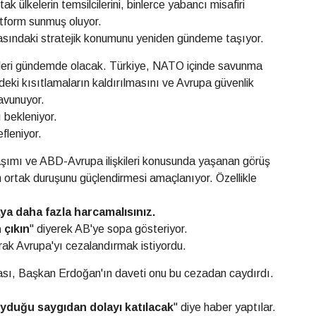
tak ülkelerin temsilcilerini, binlerce yabancı misafiri
atform sunmuş oluyor.
sındaki stratejik konumunu yeniden gündeme taşıyor.
ikleri gündemde olacak. Türkiye, NATO içinde savunma
ündeki kısıtlamaların kaldırılmasını ve Avrupa güvenlik
savunuyor.
 bekleniyor.
fleniyor.
şımı ve ABD-Avrupa ilişkileri konusunda yaşanan görüş
akın ortak duruşunu güçlendirmesi amaçlanıyor. Özellikle
ya daha
fazla harcamalısınız.
 çıkın
" diyerek AB'ye sopa gösteriyor.
ak Avrupa'yı cezalandırmak istiyordu.
ası, Başkan Erdoğan'ın daveti onu bu cezadan caydırdı.
uyduğu
saygıdan dolayı
katılacak
" diye haber yaptılar.