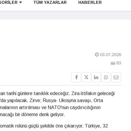
GORİLER
TÜM YAZARLAR
HABERLER
03.07.2026
83
tarihi günlere tanıklık edeceğiz. Zira ittifakın geleceği
a'da yapılacak. Zirve; Rusya- Ukrayna savaşı, Orta
larının artırılması ve NATO'nun caydırıcılığının
alınacağı bir döneme denk geliyor.
matik rolünü güçlü şekilde öne çıkarıyor. Türkiye, 32