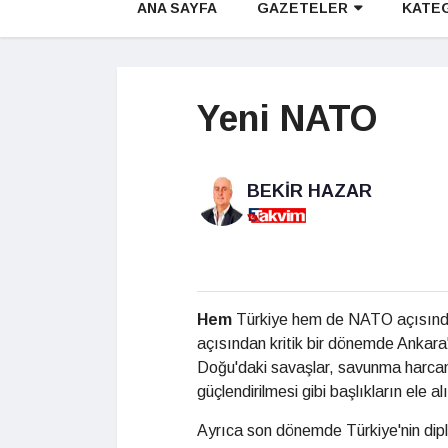
ANA SAYFA
GAZETELER
KATE
Yeni NATO
BEKIR HAZAR
H
em
Türkiye hem de NATO açısından 
açısından kritik bir dönemde Ankar
Doğu'daki savaşlar, savunma harcama
güçlendirilmesi gibi başlıkların ele 
Ayrıca son dönemde Türkiye'nin diplo