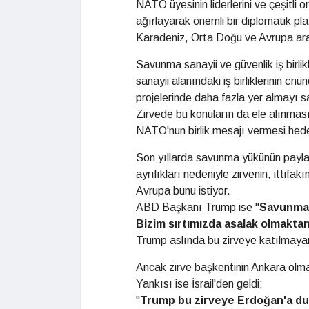
NATO üyesinin liderlerini ve çeşitli or
ağırlayarak önemli bir diplomatik pl
Karadeniz, Orta Doğu ve Avrupa ara
Savunma sanayii ve güvenlik iş birl
sanayii alanındaki iş birliklerinin ön
projelerinde daha fazla yer almayı 
Zirvede bu konuların da ele alınması
NATO'nun birlik mesajı vermesi hede
Son yıllarda savunma yükünün payla
ayrılıkları nedeniyle zirvenin, ittif
Avrupa bunu istiyor.
ABD Başkanı Trump ise "
Savunma
Bizim sırtımızda asalak
olmaktan
Trump aslında bu zirveye katılmayar
Ancak zirve başkentinin Ankara olm
Yankısı ise İsrail'den geldi;
"
Trump bu zirveye
Erdoğan'a d