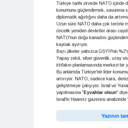
Türkiye tarihi zirvede NATO içinde d
konumunu güçlendirmek, savunma sanayi
diplomatik ağırlığını daha da artırma
Uzun süre NATO daha çok terörle mü
öncelik yeniden devletler arası caydı
NATO'nun doğu kanadını güçlendirme
kaynak ayırıyor.
Bazı ülkeler yalnızca GSYH'nin %2'si
Yapay zekâ, siber güvenlik, uzay sist
ittifakın planlamasında merkezi bir y
Bu anlamda Türkiye'nin lider konumu
artırıyor. NATO, sadece kara, deniz 
geliştirmeye çalışıyor. İsrail ve Y
yapılmasına "
Eyvahlar olsun
" diy
İsrail'in Haaretz gazetesi analizinde 
Yazının ta