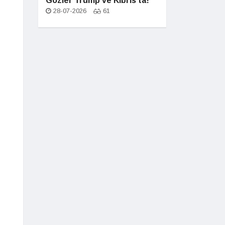
Gözler Trump ve Kıbrıs'ta!
28-07-2026
61