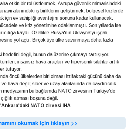
aha etkin bir rol üstlenmek, Avrupa güvenlik mimarisindeki
i alanındaki iş birliklerini geliştirmek, bölgesel krizlerde
k için ev sahipliği avantajını sonuna kadar kullanacak.
cadele ve kriz yönetimine odaklanmıştı. Son yıllarda ise
rıcılığa kaydı. Özellikle Rusya'nın Ukrayna'yı işgali,
sine yol açtı. Birçok üye ülke savunmaya daha fazla
 hedefini değil, bunun da üzerine çıkmayı tartışıyor.
emleri, insansız hava araçları ve hipersonik silahlar artık
er tutuyor.
nda öncü ülkelerden biri olması ittifaktaki gücünü daha da
ve hava değil; siber ve uzay alanlarında da caydırıcılık
unan medyasının bu bağlamda NATO zirvesinin Türkiye'de
e çığlık atması boşuna değil.
"
Ankara'daki
NATO zirvesi İHA
mamını okumak için tıklayın >>