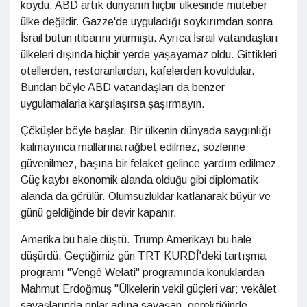
koydu. ABD artık dünyanın hiçbir ülkesinde muteber
ülke değildir. Gazze'de uyguladığı soykırımdan sonra
İsrail bütün itibarını yitirmişti. Ayrıca İsrail vatandaşları
ülkeleri dışında hiçbir yerde yaşayamaz oldu. Gittikleri
otellerden, restoranlardan, kafelerden kovuldular.
Bundan böyle ABD vatandaşları da benzer
uygulamalarla karşılaşırsa şaşırmayın.
Çöküşler böyle başlar. Bir ülkenin dünyada saygınlığı
kalmayınca mallarına rağbet edilmez, sözlerine
güvenilmez, başına bir felaket gelince yardım edilmez.
Güç kaybı ekonomik alanda olduğu gibi diplomatik
alanda da görülür. Olumsuzluklar katlanarak büyür ve
günü geldiğinde bir devir kapanır.
Amerika bu hale düştü. Trump Amerikayı bu hale
düşürdü. Geçtiğimiz gün TRT KURDÎ'deki tartışma
programı "Vengê Welati" programında konuklardan
Mahmut Erdoğmuş "Ülkelerin vekil güçleri var; vekâlet
savaşlarında onlar adına savaşan, gerektiğinde