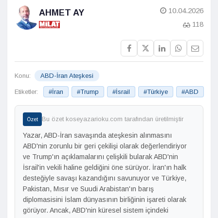
10.04.2026
AHMET AY
118
Konu:
ABD-İran Ateşkesi
Etiketler:
#İran
#Trump
#İsrail
#Türkiye
#ABD
Bu özet koseyazarioku.com tarafından üretilmiştir
Özet
Yazar, ABD-İran savaşında ateşkesin alınmasını
ABD'nin zorunlu bir geri çekilişi olarak değerlendiriyor
ve Trump'ın açıklamalarını çelişkili bularak ABD'nin
İsrail'in vekili haline geldiğini öne sürüyor. İran'ın halk
desteğiyle savaşı kazandığını savunuyor ve Türkiye,
Pakistan, Mısır ve Suudi Arabistan'ın barış
diplomasisini İslam dünyasının birliğinin işareti olarak
görüyor. Ancak, ABD'nin küresel sistem içindeki