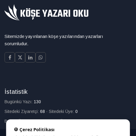
Sitemizde yayınlanan köşe yazılarından yazarları
sorumludur.
İstatistik
Bugünkü Yazı:
130
Sitedeki Ziyaretçi:
68
·
Sitedeki Üye:
0
Bugün Üye Olan:
0
·
Toplam Üye:
226
🍪 Çerez Politikası