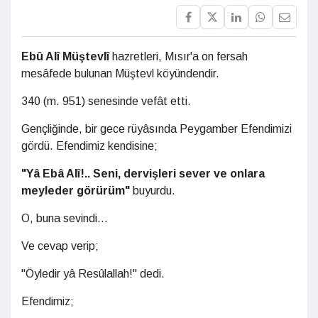
Ebû Alî Müştevlî
hazretleri, Mısır'a on fersah
mesâfede bulunan Müştevl köyündendir.
340 (m. 951) senesinde vefât etti.
Gençliğinde, bir gece rüyâsında Peygamber Efendimizi
gördü. Efendimiz kendisine;
"Yâ Ebâ Alî!.. Seni, dervişleri sever ve onlara
meyleder görürüm"
buyurdu.
O, buna sevindi...
Ve cevap verip;
"Öyledir yâ Resûlallah!" dedi.
Efendimiz;