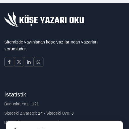
Sitemizde yayınlanan köşe yazılarından yazarları
sorumludur.
İstatistik
Bugünkü Yazı:
121
Sitedeki Ziyaretçi:
14
·
Sitedeki Üye:
0
Bugün Üye Olan:
0
·
Toplam Üye:
226