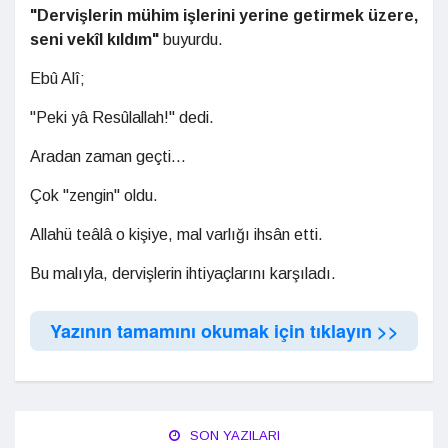
"Dervişlerin mühim işlerini yerine getirmek üzere,
seni vekîl kıldım"
buyurdu.
Ebû Alî;
"Peki yâ Resûlallah!" dedi.
Aradan zaman geçti...
Çok "zengin" oldu.
Allahü teâlâ o kişiye, mal varlığı ihsân etti.
Bu malıyla, dervişlerin ihtiyaçlarını karşıladı.
Yazının tamamını okumak için tıklayın >>
SON YAZILARI