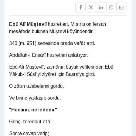
Ebû Alî Müştevlî
hazretleri, Mısır'a on fersah
mesâfede bulunan Müştevl köyündendir.
340 (m. 951) senesinde orada vefât etti.
Abdullah-ı Ensârî hazretleri anlatıyor:
Ebû Alî Müştevlî, zamânın büyük velîlerinden Ebû
Yâkub-i Sûsî'yi ziyâret için Basra'ya gitti.
O zâtın talebelerini gördü.
Ve birine yaklaşıp sordu:
"Hocanız nerededir"
Genç, tereddüt etti.
Sonra cevap verip;