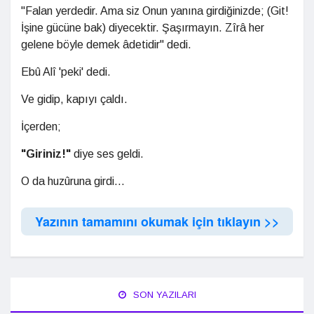
"Falan yerdedir. Ama siz Onun yanına girdiğinizde; (Git!
İşine gücüne bak) diyecektir. Şaşırmayın. Zîrâ her
gelene böyle demek âdetidir" dedi.
Ebû Alî 'peki' dedi.
Ve gidip, kapıyı çaldı.
İçerden;
"Giriniz!"
diye ses geldi.
O da huzûruna girdi...
Yazının tamamını okumak için tıklayın >>
SON YAZILARI