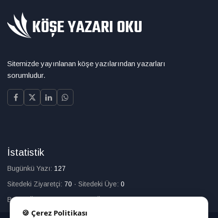
Sitemizde yayınlanan köşe yazılarından yazarları
sorumludur.
İstatistik
Bugünkü Yazı:
127
Sitedeki Ziyaretçi:
70
·
Sitedeki Üye:
0
Bugün Üye Olan:
0
·
Toplam Üye:
226
🍪 Çerez Politikası