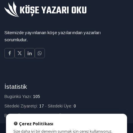
Sitemizde yayınlanan köşe yazılarından yazarları
sorumludur.
İstatistik
Bugünkü Yazı:
105
Sitedeki Ziyaretçi:
17
·
Sitedeki Üye:
0
Bugün Üye Olan:
0
·
Toplam Üye:
226
🍪 Çerez Politikası
Size daha iyi bir deneyim sunmak için çerez kullanıyoruz.