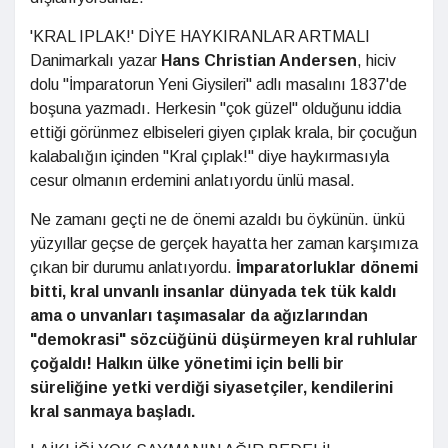
'KRAL IPLAK!' DİYE HAYKIRANLAR ARTMALI
Danimarkalı yazar
Hans Christian Andersen
, hiciv
dolu "İmparatorun Yeni Giysileri" adlı masalını 1837'de
boşuna yazmadı. Herkesin "çok güzel" olduğunu iddia
ettiği görünmez elbiseleri giyen çıplak krala, bir çocuğun
kalabalığın içinden "Kral çıplak!" diye haykırmasıyla
cesur olmanın erdemini anlatıyordu ünlü masal.
Ne zamanı geçti ne de önemi azaldı bu öykünün. ünkü
yüzyıllar geçse de gerçek hayatta her zaman karşımıza
çıkan bir durumu anlatıyordu.
İmparatorluklar dönemi
bitti, kral unvanlı insanlar dünyada tek tük kaldı
ama o unvanları taşımasalar da ağızlarından
"demokrasi" sözcüğünü düşürmeyen kral ruhlular
çoğaldı! Halkın ülke yönetimi için belli bir
süreliğine yetki verdiği siyasetçiler, kendilerini
kral sanmaya başladı.