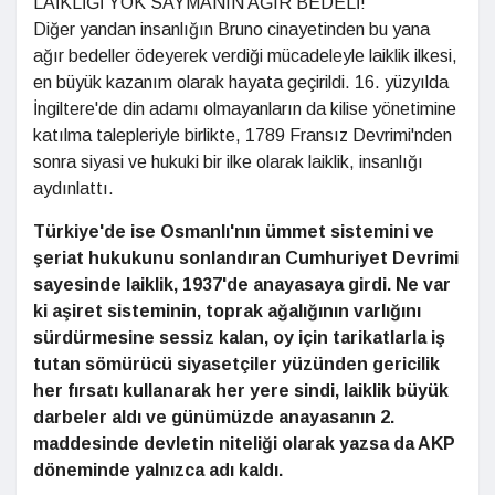
LAİKLİĞİ YOK SAYMANIN AĞIR BEDELİ!
Diğer yandan insanlığın Bruno cinayetinden bu yana
ağır bedeller ödeyerek verdiği mücadeleyle laiklik ilkesi,
en büyük kazanım olarak hayata geçirildi. 16. yüzyılda
İngiltere'de din adamı olmayanların da kilise yönetimine
katılma talepleriyle birlikte, 1789 Fransız Devrimi'nden
sonra siyasi ve hukuki bir ilke olarak laiklik, insanlığı
aydınlattı.
Türkiye'de ise Osmanlı'nın ümmet sistemini ve
şeriat hukukunu sonlandıran Cumhuriyet Devrimi
sayesinde laiklik, 1937'de anayasaya girdi. Ne var
ki aşiret sisteminin, toprak ağalığının varlığını
sürdürmesine sessiz kalan, oy için tarikatlarla iş
tutan sömürücü siyasetçiler yüzünden gericilik
her fırsatı kullanarak her yere sindi, laiklik büyük
darbeler aldı ve günümüzde anayasanın 2.
maddesinde devletin niteliği olarak yazsa da AKP
döneminde yalnızca adı kaldı.