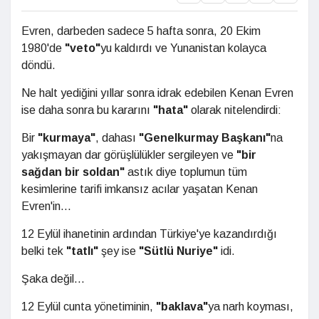
Evren, darbeden sadece 5 hafta sonra, 20 Ekim
1980'de
"veto"
yu kaldırdı ve Yunanistan kolayca
döndü.
Ne halt yediğini yıllar sonra idrak edebilen Kenan Evren
ise daha sonra bu kararını
"hata"
olarak nitelendirdi:
Bir
"kurmaya"
, dahası
"Genelkurmay Başkanı"
na
yakışmayan dar görüşlülükler sergileyen ve
"bir
sağdan bir soldan"
astık diye toplumun tüm
kesimlerine tarifi imkansız acılar yaşatan Kenan
Evren'in...
12 Eylül ihanetinin ardından Türkiye'ye kazandırdığı
belki tek
"tatlı"
şey ise
"Sütlü Nuriye"
idi.
Şaka değil...
12 Eylül cunta yönetiminin,
"baklava"
ya narh koyması,