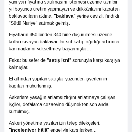
yani yarı fiyatına satılmasını istemesi üzerine tam bir
yıl boyunca üretim yapmayan ve dükkânlarını kapatan
baklavacıların aklına,
"baklava"
yerine cevizli, fındıklı
''Sütlü Nuriye'' satmak gelmiş.
Fiyatların 450 binden 340 bine düşürülmesi üzerine
kolları sıvayan baklavacılar süt katıp ağırlığı artırınca,
kâr marjlarını yükseltmeyi başarmışlar...
Fakat bu sefer de
"satış izni"
sorunuyla karşı karşıya
kalmışlar.
El altından yapılan satışlar yüzünden işyerlerinin
kapıları mühürlenmiş.
Askerlere yasağın anlamsızlığını anlatmaya çalışan
işçiler, defalarca cezaevine düşmekten son anda
kurtulmuş.
Askeri yönetime yazılan izin talep dilekçeleri,
"İnceleniyor hâlâ"
engeliyle karşılarken...