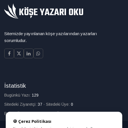
Sitemizde yayınlanan köşe yazılarından yazarları
sorumludur.
İstatistik
Bugünkü Yazı:
129
Sitedeki Ziyaretçi:
37
·
Sitedeki Üye:
0
Bugün Üye Olan:
0
·
Toplam Üye:
226
🍪 Çerez Politikası