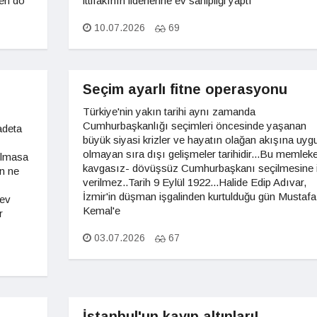
men do
ittifakının liderlerine ev sahipliği yaptı
10.07.2026
69
Seçim ayarlı fitne operasyonu
Türkiye'nin yakın tarihi aynı zamanda
Cumhurbaşkanlığı seçimleri öncesinde yaşanan
adeta
büyük siyasi krizler ve hayatın olağan akışına uyg
olmayan sıra dışı gelişmeler tarihidir...Bu memleke
olmasa
kavgasız- dövüşsüz Cumhurbaşkanı seçilmesine i
n ne
verilmez..Tarih 9 Eylül 1922...Halide Edip Adıvar,
İzmir'in düşman işgalinden kurtulduğu gün Mustafa
 ev
Kemal'e
r
03.07.2026
67
İstanbul'un kayıp altınları!