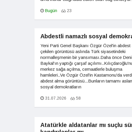
Bugün
23
Abdestli namazlı sosyal demokra
Yeni Parti Genel Başkanı Özgür Özel'in abdest 
çekilen görüntüsü aslında Türk siyasetindeki
normalleşmenin bir yansıması.Daha önce Deni
Baykal'ın yaptığı çarşaf açılımı..Kılıçdaroğlu'n
merkez sağa açılma, cemaatlerle buluşma
hamleleri..Ve Özgür Özel'in Kastamonu'da verdi
abdest alma görüntüsü...Bunların tamamı asla
sosyal demokratların
31.07.2026
58
Atatürkle aldatanlar mı suçlu sü