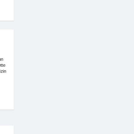
un
tte
zin