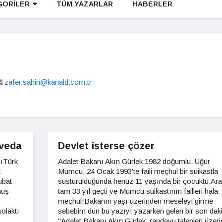
GORİLER
TÜM YAZARLAR
HABERLER
zafer.sahin@kanald.com.tr
 veda
Devlet isterse çözer
nıTürk
Adalet Bakanı Akın Gürlek 1982 doğumlu..Uğur
t
Mumcu, 24 Ocak 1993'te faili meçhul bir suikastla
ubat
susturulduğunda henüz 11 yaşında bir çocuktu.Ar
muş
tam 33 yıl geçti ve Mumcu suikastının failleri hala
meçhul!Bakanın yaşı üzerinden meseleyi girme
olaktı
sebebim dün bu yazıyı yazarken gelen bir son daki
"Adalet Bakanı Akın Gürlek, randevu talepleri üzeri