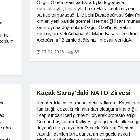
Özgür Özel'in yeni partisi adıyla, logosuyla,
kurucularıyla, binasıyla hazır.Hatta kimlerin yeni
partide olmayacağı bile belli!Daha doğrusu Silivri'n
kimleri yeni partide görmek istemediği lisanı münas
ar"
kamuoyuna duyuruldu..Özgür Özel'in en yakın
kurmayları Veli Ağbaba, Ali Mahir Başarır ve Umut
 tipi
Akdoğan'a "Bizimle değilsiniz" mesajı verildi.An
 toplum
17.07.2026
68
Kaçak Saray'daki NATO Zirvesi
 da
Kim derdi ki, bizim muhalefetin yıllardır "Kaçak sa
ilan ettiği, klozetlerinin altından olduğuna inandığı,
abı
"Kapısından içeri girmem" diyerek protesto ettiği
ıl
Cumhurbaşkanlığı Külliyesi gün gelecek, ülkenin g
e göre
duyduğu bir yapıya dönüşecek.Yıllardır "Neden
yapıldı" denilen bina dünyanın en güçlü askeri