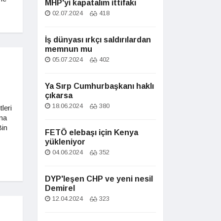
MHP'yi kapatalım ittifakı
02.07.2024
418
İş dünyası ırkçı saldırılardan
memnun mu
05.07.2024
402
Ya Sırp Cumhurbaşkanı haklı
çıkarsa
18.06.2024
380
leri
ma
Bin
FETÖ elebaşı için Kenya
yükleniyor
04.06.2024
352
DYP'leşen CHP ve yeni nesil
Demirel
12.04.2024
323