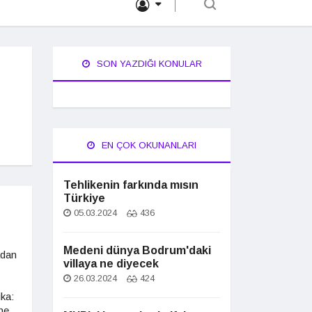
SON YAZDIĞI KONULAR
EN ÇOK OKUNANLARI
Tehlikenin farkında mısın
Türkiye
05.03.2024
436
Medeni dünya Bodrum'daki
adan
villaya ne diyecek
26.03.2024
424
ka:
ne