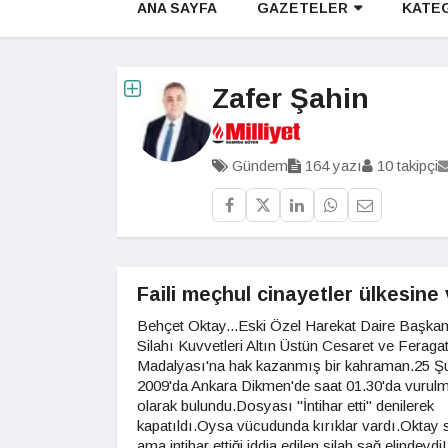
ANA SAYFA
GAZETELER
KATE
Zafer Şahin
Gündem
164 yazı
10 takipçi
Faili meçhul cinayetler ülkesine
Behçet Oktay...Eski Özel Harekat Daire Başka
Silahı Kuvvetleri Altın Üstün Cesaret ve Feraga
Madalyası'na hak kazanmış bir kahraman.25 Ş
2009'da Ankara Dikmen'de saat 01.30'da vurul
olarak bulundu.Dosyası "İntihar etti" denilerek
kapatıldı.Oysa vücudunda kırıklar vardı.Oktay s
ama intihar ettiği iddia edilen silah sağ elindeydi!