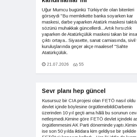
kandırılanlar mı
Uğur Mumcu bugünkü Türkiye'de olan bitenleri
görseydi "Bu memlekette banka soyarken kar
maskesi, darbe yaparken Atatürk maskesi taktıl
sözünü muhakkak güncellerdi...Artık hırsızlık
yaparken de Atatürkçülük maskesi takan bir insan
çıktı ortaya.. Siyasette, sanat camiasında, sivil
kuruluşlarında geçer akçe maalesef "Sahte
Atatürkçülük.
21.07.2026
55
Sevr planı hep güncel
Kusursuz bir CIA projesi olan FETÖ nasıl oldu
devlet içinde böylesine örgütlenebildiDarbenin
üzerinden 10 yıl geçti ama hâlâ bu sorunun cev
netleşmedi.Kimine göre FETÖ devlet içindeki as
örgütlenmesini AK Parti döneminde yaptı.Kimin
ise son 50 yılda iktidara kim geldiyse bir şekilde