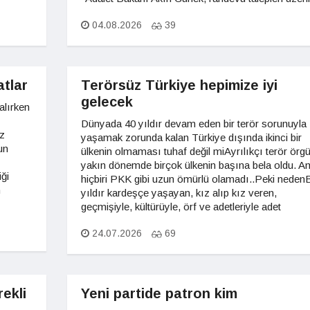
04.08.2026
39
tlar
Terörsüz Türkiye hepimize iyi
gelecek
alırken
Dünyada 40 yıldır devam eden bir terör sorunuyla
z
yaşamak zorunda kalan Türkiye dışında ikinci bir
un
ülkenin olmaması tuhaf değil miAyrılıkçı terör örgüt
yakın dönemde birçok ülkenin başına bela oldu. A
ği
hiçbiri PKK gibi uzun ömürlü olamadı..Peki neden
n
yıldır kardeşçe yaşayan, kız alıp kız veren,
geçmişiyle, kültürüyle, örf ve adetleriyle adet
24.07.2026
69
rekli
Yeni partide patron kim