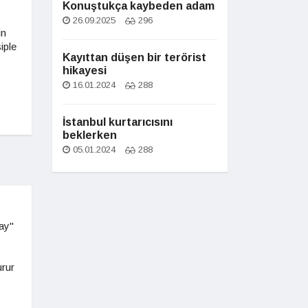
Konuştukça kaybeden adam
26.09.2025
296
in
iple
Kayıttan düşen bir terörist
hikayesi
16.01.2024
288
İstanbul kurtarıcısını
beklerken
05.01.2024
288
ray"
urur