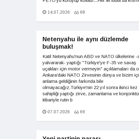
FETÖ'yü koruyup kolladı...Her iki iddia da kıs
14.07.2026
68
Netenyahu ile aynı düzlemde
buluşmak!
Katil Netenyahu'nun ABD ve NATO ülkelerine -
yalvararak- yaptığı "Türkiye'ye F-35 ve savaş
uçakları için motor vermeyin" açıklamaları da 
Ankara'daki NATO Zirvesinin dünya ve bizim içi
anlama geldiğinin farkında bile
olmayacağız.Türkiye'nin 22 yıl sonra ikinci kez
sahipliği yaptığı zirve, zamanlama ve konjonktü
itibariyle rutin b
07.07.2026
69
Yeni partinin parası