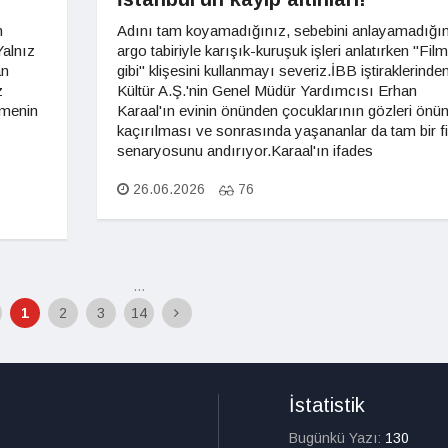
n
Adını tam koyamadığınız, sebebini anlayamadığı
Yalnız
argo tabiriyle karışık-kuruşuk işleri anlatırken "Film
an
gibi" klişesini kullanmayı severiz.İBB iştiraklerinde
z
Kültür A.Ş.'nin Genel Müdür Yardımcısı Erhan
rmenin
Karaal'ın evinin önünden çocuklarının gözleri önü
kaçırılması ve sonrasında yaşananlar da tam bir f
senaryosunu andırıyor.Karaal'ın ifades
26.06.2026
76
...
1
2
3
14
İstatistik
Bugünkü Yazı:
130