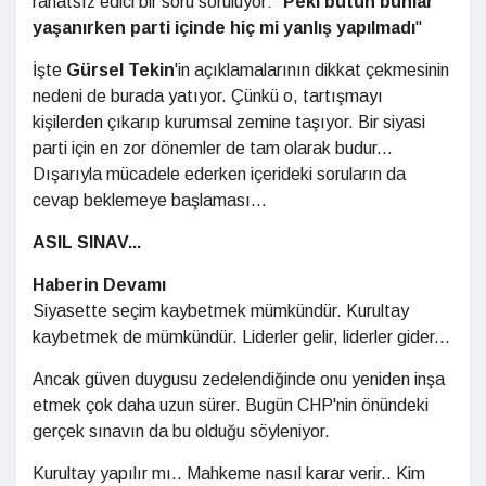
rahatsız edici bir soru soruluyor: "
Peki bütün bunlar
yaşanırken parti içinde hiç mi yanlış yapılmadı
"
İşte
Gürsel Tekin
'in açıklamalarının dikkat çekmesinin
nedeni de burada yatıyor. Çünkü o, tartışmayı
kişilerden çıkarıp kurumsal zemine taşıyor. Bir siyasi
parti için en zor dönemler de tam olarak budur...
Dışarıyla mücadele ederken içerideki soruların da
cevap beklemeye başlaması...
ASIL SINAV...
Haberin Devamı
Siyasette seçim kaybetmek mümkündür. Kurultay
kaybetmek de mümkündür. Liderler gelir, liderler gider...
Ancak güven duygusu zedelendiğinde onu yeniden inşa
etmek çok daha uzun sürer. Bugün CHP'nin önündeki
gerçek sınavın da bu olduğu söyleniyor.
Kurultay yapılır mı.. Mahkeme nasıl karar verir.. Kim