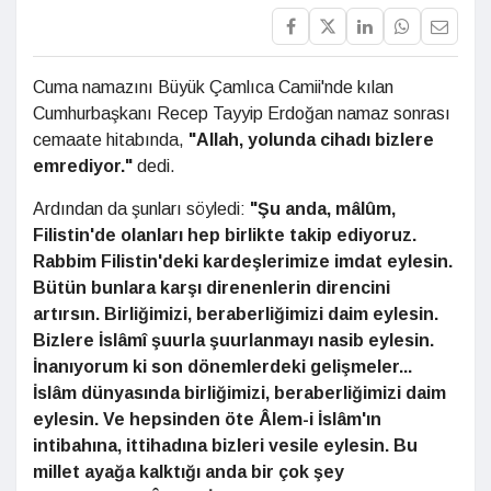
Cuma namazını Büyük Çamlıca Camii'nde kılan
Cumhurbaşkanı Recep Tayyip Erdoğan namaz sonrası
cemaate hitabında,
"Allah, yolunda cihadı bizlere
emrediyor."
dedi.
Ardından da şunları söyledi:
"Şu anda, mâlûm,
Filistin'de olanları hep birlikte takip ediyoruz.
Rabbim Filistin'deki kardeşlerimize imdat eylesin.
Bütün bunlara karşı direnenlerin direncini
artırsın. Birliğimizi, beraberliğimizi daim eylesin.
Bizlere İslâmî şuurla şuurlanmayı nasib eylesin.
İnanıyorum ki son dönemlerdeki gelişmeler...
İslâm dünyasında birliğimizi, beraberliğimizi daim
eylesin. Ve hepsinden öte Âlem-i İslâm'ın
intibahına, ittihadına bizleri vesile eylesin. Bu
millet ayağa kalktığı anda bir çok şey