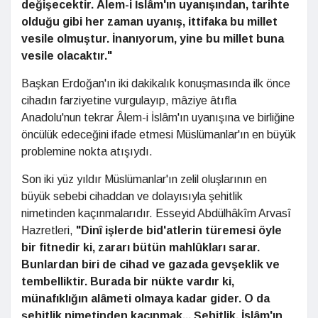
değişecektir. Âlem-i İslâm'ın uyanışından, tarihte
olduğu gibi her zaman uyanış, ittifaka bu millet
vesile olmuştur. İnanıyorum, yine bu millet buna
vesile olacaktır."
Başkan Erdoğan'ın iki dakikalık konuşmasında ilk önce
cihadın farziyetine vurgulayıp, mâziye âtıfla
Anadolu'nun tekrar Âlem-i İslâm'ın uyanışına ve birliğine
öncülük edeceğini ifade etmesi Müslümanlar'ın en büyük
problemine nokta atışıydı.
Son iki yüz yıldır Müslümanlar'ın zelil oluşlarının en
büyük sebebi cihaddan ve dolayısıyla şehitlik
nimetinden kaçınmalarıdır. Esseyid Abdülhâkîm Arvasî
Hazretleri,
"
Dinî işlerde bid'atlerin türemesi öyle
bir fitnedir ki, zararı bütün mahl
ûkları sarar.
Bunlardan biri de cihad ve gazada gevşeklik ve
tembelliktir. Burada bir nükte vardır ki,
mü
nafıklığın alâmeti olmaya kadar gider. O da
şehitlik nimetinden kaçınmak... Şehitlik, İslâm'ın