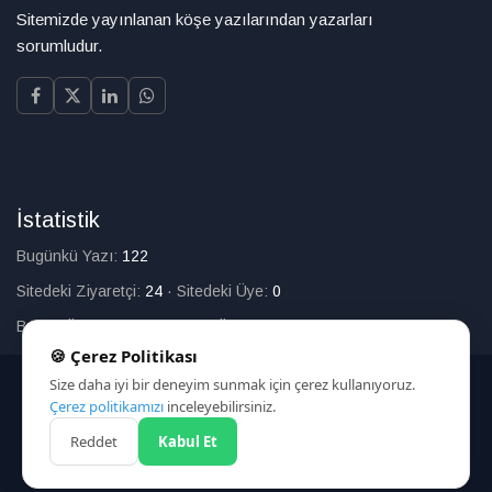
Sitemizde yayınlanan köşe yazılarından yazarları
sorumludur.
İstatistik
Bugünkü Yazı:
122
Sitedeki Ziyaretçi:
24
·
Sitedeki Üye:
0
Bugün Üye Olan:
0
·
Toplam Üye:
226
🍪 Çerez Politikası
Size daha iyi bir deneyim sunmak için çerez kullanıyoruz.
© 2025
Çerez politikamızı
inceleyebilirsiniz.
Reddet
Kabul Et
HAKKIMIZDA
İLETİŞİM
ARAMA
ÇEREZ POLİTİKASI