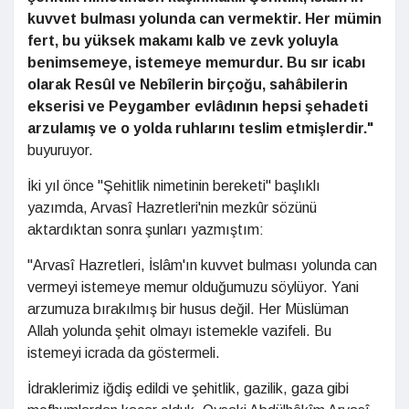
kuvvet bulması yolunda can vermektir. Her mümin
fert, bu yüksek makamı kalb ve zevk yoluyla
benimsemeye, istemeye memurdur. Bu sı
r icabı
olarak Res
ûl ve Nebîlerin birçoğu, sahâbilerin
ekserisi ve Peygamber evlâdının hepsi şehadeti
arzulamış ve o yolda ruhlarını teslim etmişlerdir."
buyuruyor.
İki yıl önce "Şehitlik nimetinin bereketi" başlıklı
yazımda, Arvasî Hazretleri'nin mezkûr sözünü
aktardıktan sonra şunları yazmıştım:
"Arvasî Hazretleri, İslâm'ın kuvvet bulması yolunda can
vermeyi istemeye memur olduğumuzu söylüyor. Yani
arzumuza bırakılmış bir husus değil. Her Müslüman
Allah yolunda şehit olmayı istemekle vazifeli. Bu
istemeyi icrada da göstermeli.
İdraklerimiz iğdiş edildi ve şehitlik, gazilik, gaza gibi