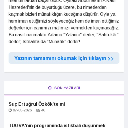
mefhumlardan kaçar olduk. Oysaki Abdülhâkîm Arvasî
Hazretleri'nin de buyurduğu üzere, bu nimetlerden
kaçmak bizleri münafıklığın kucağına düşürür. Öyle ya,
hem iman ettiğimizi söyleyeceğiz hem de iman ettiğimiz
değerler için canımızı malımızı vermekten kaçınacağız.
Bu nasıl inanmaktır Adama "Yalancı" derler, "Sahtekâr"
derler; Istılâhta da "Münafık" derler!
Yazının tamamını okumak için tıklayın >>
SON YAZILARI
Suç Ertuğrul Özkök'te mi
07-08-2026
46
TÜGVA'nın programında istikbali düşünmek