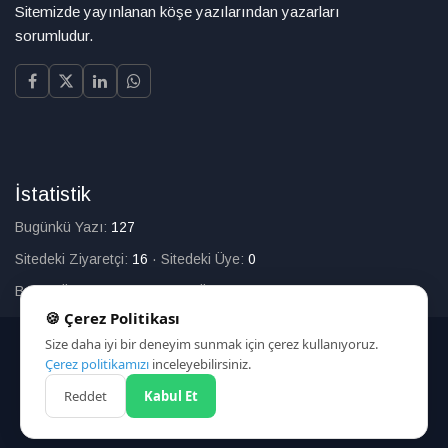
Sitemizde yayınlanan köşe yazılarından yazarları
sorumludur.
İstatistik
Bugünkü Yazı:
127
Sitedeki Ziyaretçi:
16
·
Sitedeki Üye:
0
Bugün Üye Olan:
0
·
Toplam Üye:
226
🍪 Çerez Politikası
Size daha iyi bir deneyim sunmak için çerez kullanıyoruz.
© 2025
Çerez politikamızı
inceleyebilirsiniz.
Reddet
Kabul Et
HAKKIMIZDA
İLETİŞİM
ARAMA
ÇEREZ POLİTİKASI