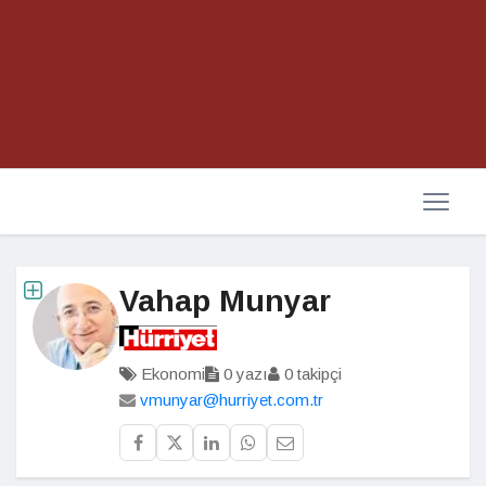
Vahap Munyar
Ekonomi
0 yazı
0 takipçi
vmunyar@hurriyet.com.tr