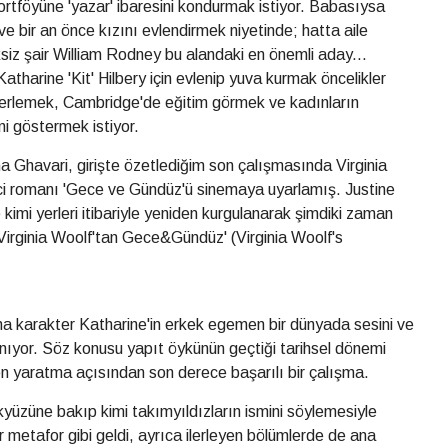
ortföyüne 'yazar' ibaresini kondurmak istiyor. Babasıysa
ve bir an önce kızını evlendirmek niyetinde; hatta aile
iksiz şair William Rodney bu alandaki en önemli aday...
Katharine 'Kit' Hilbery için evlenip yuva kurmak öncelikler
ilerlemek, Cambridge'de eğitim görmek ve kadınların
ni göstermek istiyor.
a Ghavari, girişte özetlediğim son çalışmasında Virginia
nci romanı 'Gece ve Gündüz'ü sinemaya uyarlamış. Justine
kimi yerleri itibariyle yeniden kurgulanarak şimdiki zaman
'Virginia Woolf'tan Gece&Gündüz' (Virginia Woolf's
a karakter Katharine'in erkek egemen bir dünyada sesini ve
nıyor. Söz konusu yapıt öykünün geçtiği tarihsel dönemi
en yaratma açısından son derece başarılı bir çalışma.
kyüzüne bakıp kimi takımyıldızların ismini söylemesiyle
r metafor gibi geldi, ayrıca ilerleyen bölümlerde de ana