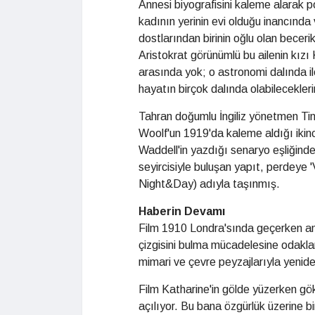
Annesi biyografisini kaleme alarak p
kadının yerinin evi olduğu inancında 
dostlarından birinin oğlu olan becer
Aristokrat görünümlü bu ailenin kızı 
arasında yok; o astronomi dalında 
hayatın birçok dalında olabilecekleri
Tahran doğumlu İngiliz yönetmen Tin
Woolf'un 1919'da kaleme aldığı iki
Waddell'in yazdığı senaryo eşliğinde 
seyircisiyle buluşan yapıt, perdeye 
Night&Day) adıyla taşınmış.
Haberin Devamı
Film 1910 Londra'sında geçerken an
çizgisini bulma mücadelesine odakla
mimari ve çevre peyzajlarıyla yenid
Film Katharine'in gölde yüzerken gö
açılıyor. Bu bana özgürlük üzerine bi