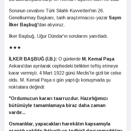
Sorunun cevabını Türk Silahlı Kuvvetleri'nin 26.
Genelkurmay Başkanı, tarih araştırmacısı-yazar
Sayın
İlker Başbuğ'
dan alıyoruz.
İlker Başbuğ, Uğur Dündar'ın sorularını yanıtladı.
★★★
İLKER BAŞBUĞ (İ.B.):
O günlerde
M. Kemal Paşa
Ankara'dan ayrılarak cephedeki birlikleri teftiş etmeye
karar vermişti. 4 Mart 1922 günü Meclis'te gizli bir celse
oldu. M. Kemal Paşa o gün yaptığı konuşmada şu
noktalara değindi:
"Ordumuzun kararı taarruzdur. Hazırlığımızı
bütünüyle tamamlamaya biraz daha zaman
vardır...
Osmanlılar, yapacakları harekâtın kapsamıyla
orantılı şekilde ihtiyatlı ve tedbirli davranmadıkları