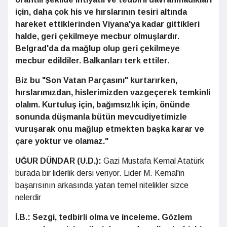
için, daha çok his ve hırslarının tesiri altında
hareket ettiklerinden Viyana'ya kadar gittikleri
halde, geri çekilmeye mecbur olmuşlardır.
Belgrad'da da mağlup olup geri çekilmeye
mecbur edildiler. Balkanları terk ettiler.
Biz bu "Son Vatan Parçasını" kurtarırken,
hırslarımızdan, hislerimizden vazgeçerek temkinli
olalım. Kurtuluş için, bağımsızlık için, önünde
sonunda düşmanla bütün mevcudiyetimizle
vuruşarak onu mağlup etmekten başka karar ve
çare yoktur ve olamaz."
UĞUR DÜNDAR (U.D.):
Gazi Mustafa Kemal Atatürk
burada bir liderlik dersi veriyor. Lider M. Kemal'in
başarısının arkasında yatan temel nitelikler sizce
nelerdir
İ.B.:
Sezgi, tedbirli olma ve inceleme. Gözlem