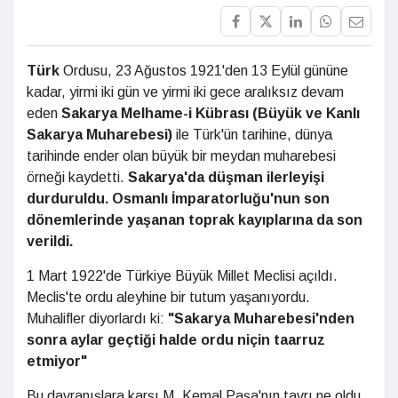
Türk
Ordusu, 23 Ağustos 1921'den 13 Eylül gününe
kadar, yirmi iki gün ve yirmi iki gece aralıksız devam
eden
Sakarya Melhame-i Kübrası (Büyük ve Kanlı
Sakarya Muharebesi)
ile Türk'ün tarihine, dünya
tarihinde ender olan büyük bir meydan muharebesi
örneği kaydetti.
Sakarya'da düşman ilerleyişi
durduruldu. Osmanlı İmparatorluğu'nun son
dönemlerinde yaşanan toprak kayıplarına da son
verildi.
1 Mart 1922'de Türkiye Büyük Millet Meclisi açıldı.
Meclis'te ordu aleyhine bir tutum yaşanıyordu.
Muhalifler diyorlardı ki:
"Sakarya Muharebesi'nden
sonra aylar geçtiği halde ordu niçin taarruz
etmiyor"
Bu davranışlara karşı M. Kemal Paşa'nın tavrı ne oldu