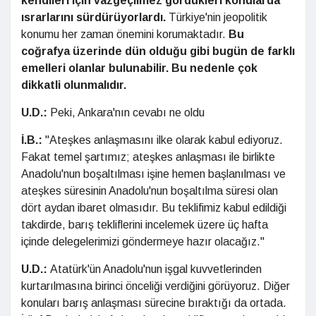
kendileri için vazgeçilmez gördükleri konularda
ısrarlarını sürdürüyorlardı.
Türkiye'nin jeopolitik
konumu her zaman önemini korumaktadır.
Bu
coğrafya üzerinde dün olduğu gibi bugün de farklı
emelleri olanlar bulunabilir. Bu nedenle çok
dikkatli olunmalıdır.
U.D.:
Peki, Ankara'nın cevabı ne oldu
İ.B.:
"Ateşkes anlaşmasını ilke olarak kabul ediyoruz.
Fakat temel şartımız; ateşkes anlaşması ile birlikte
Anadolu'nun boşaltılması işine hemen başlanılması ve
ateşkes süresinin Anadolu'nun boşaltılma süresi olan
dört aydan ibaret olmasıdır. Bu teklifimiz kabul edildiği
takdirde, barış tekliflerini incelemek üzere üç hafta
içinde delegelerimizi göndermeye hazır olacağız."
U.D.:
Atatürk'ün Anadolu'nun işgal kuvvetlerinden
kurtarılmasına birinci önceliği verdiğini görüyoruz. Diğer
konuları barış anlaşması sürecine bıraktığı da ortada.