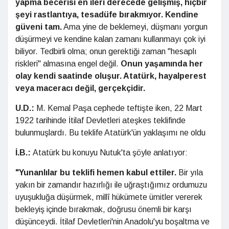
yapma becerisi en ileri derecede gelişmiş,
hiçbir
şeyi rastlantıya, tesadüfe bırakmıyor. Kendine
güveni tam.
Ama yine de beklemeyi, düşmanı yorgun
düşürmeyi ve kendine kalan zamanı kullanmayı çok iyi
biliyor. Tedbirli olma; onun gerektiği zaman "hesaplı
riskleri" almasına engel değil.
Onun yaşamında her
olay kendi saatinde oluşur. Atatürk, hayalperest
veya maceracı değil, gerçekçidir.
U.D.:
M. Kemal Paşa cephede teftişte iken, 22 Mart
1922 tarihinde İtilaf Devletleri ateşkes teklifinde
bulunmuşlardı. Bu teklife Atatürk'ün yaklaşımı ne oldu
İ.B.:
Atatürk bu konuyu Nutuk'ta şöyle anlatıyor:
"Yunanlılar bu teklifi hemen kabul ettiler.
Bir yıla
yakın bir zamandır hazırlığı ile uğraştığımız ordumuzu
uyuşukluğa düşürmek, millî hükümete ümitler vererek
bekleyiş içinde bırakmak, doğrusu önemli bir karşı
düşünceydi. İtilaf Devletleri'nin Anadolu'yu boşaltma ve