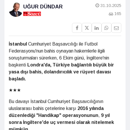
31.10.2025
UĞUR DÜNDAR
165
İstanbul
Cumhuriyet Başsavcılığı ile Futbol
Federasyonu'nun bahis oynayan hakemlerle ilgili
soruşturmaları sürerken, 6 Ekim günü,
İngiltere'nin
başkenti
Londra'da, Türkiye bağlantılı büyük bir
yasa dışı bahis, dolandırıcılık ve rüşvet davası
başladı.
★★★
Bu davayı İstanbul Cumhuriyet Başsavcılığının
uluslararası bahis çetelerine karşı
2016 yılında
düzenlediği "Handikap" operasyonunun
,
9 yıl
sonra İngiltere'de uç vermesi olarak nitelemek
mümkün.