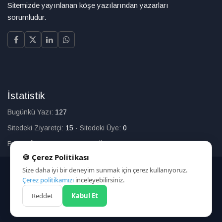
Sitemizde yayınlanan köşe yazılarından yazarları
sorumludur.
İstatistik
Bugünkü Yazı:
127
Sitedeki Ziyaretçi:
15
·
Sitedeki Üye:
0
Bugün Üye Olan:
0
·
Toplam Üye:
226
🍪 Çerez Politikası
Size daha iyi bir deneyim sunmak için çerez kullanıyoruz.
© 2025
Çerez politikamızı
inceleyebilirsiniz.
Reddet
Kabul Et
HAKKIMIZDA
İLETİŞİM
ARAMA
ÇEREZ POLİTİKASI