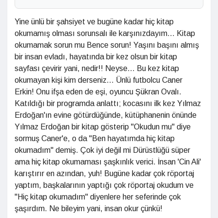
Yine ünlü bir şahsiyet ve bugüne kadar hiç kitap
okumamış olması sorunsalı ile karşınızdayım... Kitap
okumamak sorun mu Bence sorun! Yaşını başını almış
bir insan evladı, hayatında bir kez olsun bir kitap
sayfası çevirir yani, nedir!! Neyse... Bu kez kitap
okumayan kişi kim derseniz... Ünlü futbolcu Caner
Erkin! Onu ifşa eden de eşi, oyuncu Şükran Ovalı.
Katıldığı bir programda anlattı; kocasını ilk kez Yılmaz
Erdoğan'ın evine götürdüğünde, kütüphanenin önünde
Yılmaz Erdoğan bir kitap gösterip "Okudun mu" diye
sormuş Caner'e, o da "Ben hayatımda hiç kitap
okumadım" demiş. Çok iyi değil mi Dürüstlüğü süper
ama hiç kitap okumaması şaşkınlık verici. İnsan 'Cin Ali'
karıştırır en azından, yuh! Bugüne kadar çok röportaj
yaptım, başkalarının yaptığı çok röportaj okudum ve
"Hiç kitap okumadım" diyenlere her seferinde çok
şaşırdım. Ne bileyim yani, insan okur çünkü!