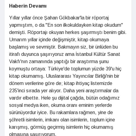
Haberin Devamı
Yıllar yıllar önce Şahan Gökbakar'la bir röportaj
yapmıştım, o da "En son ilkokuldayken kitap okudum"
demişti. Röportajı okuyan herkes şaşırmıştı benim gibi.
Umarım yıllar içinde değişmiştir, kitap okumaya
başlamış ve sevmiştir. Bakmayın siz, bir ünlüden bu
itirafı duyunca şaşırıyoruz ama İstanbul Kültür Sanat
Vakfı'nın zamanında yaptığı bir araştırma şunu
koymuştu ortaya: Türkiye'de toplumun yüzde 39'u hiç
kitap okumamış. Uluslararası Yayıncılar Birliği'nin bir
dönem verilerine göre de; kitap ihtiyaç listemizde
235'inci sırada yer alıyor. Daha yeni araştırmalar da
vardır elbette. Hele şu dijital çağda, bütün odağımız
sosyal medya iken, okuma oranı eminim yerlerde
sürünüyordur iyice. Bu rakamlara rağmen, yine de
şöhretli isimlerin, imkanı olan isimlerin, toplum içine
karışmış, görmüş geçirmiş isimlerin hiç okumamış
olmasına şaşırıyorum.