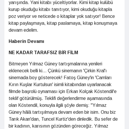
yarışında. Yani kitabı yüceltiyorlar. Kimi kitap kulübü
kurup okuduğu kitabı tanıtıyor, kimi okuduğu kitapla
poz veriyor ve neticede o kitaplar yok satıyor! Bence
kitap paylaşmaya, kitap paslamaya, kitap konuşmaya
devam edelim.
Haberin Devamı
NE KADAR TARAFSIZ BİR FİLM
Bitmeyen Yılmaz Güney tartışmalarına yenileri
eklenecek belli ki... Çünkü sinemanın 'Çirkin Kral'ı
sinemada boy gösterecek! Fatoş Güney'in 'Camları
Kırın Kuşlar Kurtulsun' isimli kitabından uyarlanacak
filmde başrolü oynaması için Erkan Kolçak Köstendil'e
teklif götürülmüş. Teklifi değerlendirme aşamasında
olan Köstendil, konuyla ilgili şöyle demiş: "Yılmaz
Güney hâlâ tartışılmaya devam eden bir isim. Onu biz
Tarık Akan'dan, Tuncel Kurtiz'den dinledik. Bu sefer de
bir kadının, karısının gözünden göreceğiz. Yılmaz