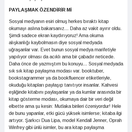
PAYLAŞMAK ÖZENDİRİR Mİ
Sosyal medyanın esiri olmuş herkes bıraktı kitap
okumayı aslına bakarsanız... Daha az vakit ayırır oldu.
Şimdi sadece ekran kaydırıyoruz! Ama okuma
alışkanlığı kaybolmasın diye sosyal medyada
uğraşanlar var. Evet bunun sosyal medya marifetiyle
yapılıyor olması da acıklı ama bir çabadır neticede.
Daha önce de yazmıştım bu konuyu... Sosyal medyada
sık sık kitap paylaşma modası var. booktuber,
bookstagrammer ya da bookfluencer etiketleriyle,
okuduğu kitapları paylaşıp tanıtıyor insanlar. Kahvesi
eşliğinde kitabını paylaşanlar ya da kumlar arasında bir
kitap gösterme modası, okumaya dair bir veri değil
elbette ama şu kesin: Mutlaka birileri özeniyordur! Hele
de bunu yapanlar, etki gücü yüksek isimlerse; kitaba ilgi
artıyor. Şarkıcı Dua Lipa, model Kendall Jenner, Oprah
Winfrey gibi ünlü isimler, bu ara kitap paylaşma