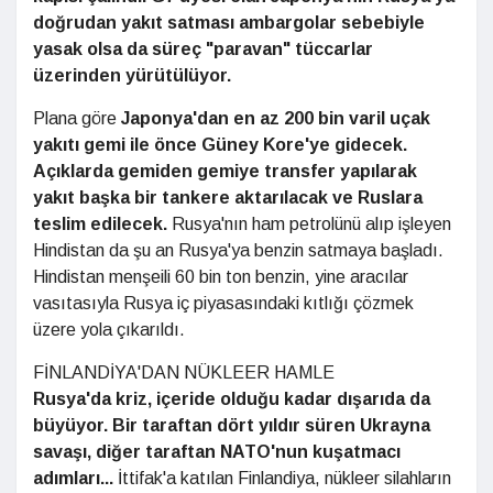
doğrudan yakıt satması ambargolar sebebiyle
yasak olsa da süreç "paravan" tüccarlar
üzerinden yürütülüyor.
Plana göre
Japonya'dan en az 200 bin varil uçak
yakıtı gemi ile önce Güney Kore'ye gidecek.
Açıklarda gemiden gemiye transfer yapılarak
yakıt başka bir tankere aktarılacak ve Ruslara
teslim edilecek.
Rusya'nın ham petrolünü alıp işleyen
Hindistan da şu an Rusya'ya benzin satmaya başladı.
Hindistan menşeili 60 bin ton benzin, yine aracılar
vasıtasıyla Rusya iç piyasasındaki kıtlığı çözmek
üzere yola çıkarıldı.
FİNLANDİYA'DAN NÜKLEER HAMLE
Rusya'da kriz, içeride olduğu kadar dışarıda da
büyüyor. Bir taraftan dört yıldır süren Ukrayna
savaşı, diğer taraftan NATO'nun kuşatmacı
adımları...
İttifak'a katılan Finlandiya, nükleer silahların