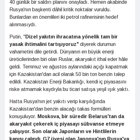
40 günlük bir saldırı planını onayladı. Hemen akabinde
Rusya'nın başkenti dâhil kritik noktalar vuruldu.
Bunlardan en önemlileri iki petrol rafinerisinin hedef
alınmasıydı.
Putin, "
Dizel yakıtın ihracatına yönelik tam bir
yasak ihtimalini tartışıyoruz"
diyerek durumun
vahametini dile getirdi. Dünyanın en büyük enerji
üreticilerinden biri olan Ruslar, akaryakıt ithal eder hâle
geldi. Temmuz ve ağustos aylarındaki açığı kapatmak
için Kazakistan'dan acil olarak 50 bin ton benzin talep
edildi. Kazakistan Enerji Bakanlığı, kendi iç piyasasını
riske atmamak kaydıyla bu ticari satışa yeşil ışık yaktı.
Hatta Rusya'nın jet yakıtı verip karşılığında
Kazakistan'dan benzin alacağı takas formülleri
konuşuluyor.
Moskova, bir süredir Belarus'tan da
akaryakıt çekerek iç piyasayı sübvanse etmeye
çalışıyor. Son olarak Japonların ve Hintlilerin
kapısı çalındı. G7 üyesi olan Japonya'nın Rusya'ya