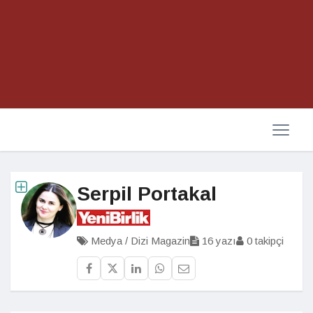
Serpil Portakal
Medya / Dizi Magazin
16 yazı
0 takipçi