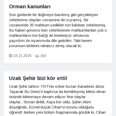
Orman kanunları
Son günlerde bir düğmeye basılmış gibi gerçekleşen
zehirlenme olayları cezaevine de sıçramış. Bir
cezaevinde 25 mahkum yedikleri ton balıktan zehirlenmiş.
Bu haberi görünce ben zehirlenenen mahkumlardan çok o
mahkumların ton balığı ile besleniyor olmasına
şaşırdım.Ve isyanımıda dile getirdim. Tabi benim
yorumum birilerini rahatsız etmiş olacak ki;
23.11.2025
163
Uzak Şehir bizi kör etti!
Uzak Şehir tahtını TRT'nin ezber bozan Karadeniz dizisi
Taşacak Bu Deniz'e kaptırsa da kemikleşmiş kitlesi ekran
önünde kitlenmeye devam ediyor.Yine olaylar
olaylar...'Boran dirildi, Kaya kör oldu, Şahin ölüm
döşeğinde, Ecmel küçük Cihan'ın torunu olduğunu
öğrendi' derken yeni bölüm fragmanında gördük ki, Cihan