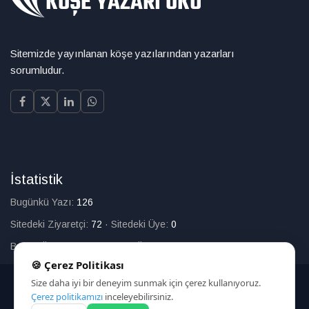
Sitemizde yayınlanan köşe yazılarından yazarları
sorumludur.
İstatistik
Bugünkü Yazı:
126
Sitedeki Ziyaretçi:
72
·
Sitedeki Üye:
0
Bugün Üye Olan:
0
·
Toplam Üye:
226
🍪 Çerez Politikası
Size daha iyi bir deneyim sunmak için çerez kullanıyoruz.
© 2025
Çerez politikamızı
inceleyebilirsiniz.