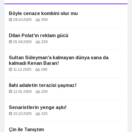
Böyle cenaze kombini olur mu
28.10.2025
359
Dilan Polat'ın reklam gücü
01.04.2026
328
Sultan Süleyman'a kalmayan dünya sana da
kalmadı Kenan Baran!
11.12.2025
290
İlahi adaletin terazisi şaşmaz!
12.01.2026
230
Senaristlerin yenge aşkı!
15.10.2025
225
Çin ile Tanıştım