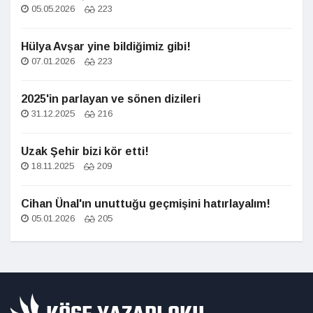
05.05.2026
223
Hülya Avşar yine bildiğimiz gibi!
07.01.2026
223
2025'in parlayan ve sönen dizileri
31.12.2025
216
Uzak Şehir bizi kör etti!
18.11.2025
209
Cihan Ünal'ın unuttuğu geçmişini hatırlayalım!
05.01.2026
205