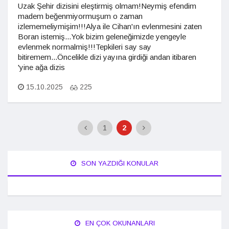
Uzak Şehir dizisini eleştirmiş olmam!Neymiş efendim
madem beğenmiyormuşum o zaman
izlememeliymişim!!!Alya ile Cihan'ın evlenmesini zaten
Boran istemiş...Yok bizim geleneğimizde yengeyle
evlenmek normalmiş!!!Tepkileri say say
bitiremem...Öncelikle dizi yayına girdiği andan itibaren
'yine ağa dizis
15.10.2025
225
1
2
SON YAZDIĞI KONULAR
EN ÇOK OKUNANLARI