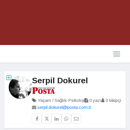
Serpil Dokurel
Yaşam / Sağlık-Psikoloji
0 yazı
0 takipçi
serpil.dokurel@posta.com.tr