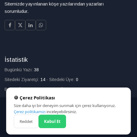
Sitemizde yayınlanan köşe yazılarından yazarları
sorumludur.
İstatistik
Bugünkü Yazı:
38
Sitedeki Ziyaretçi:
14
·
Sitedeki Üye:
0
Bugün Üye Olan:
0
·
Toplam Üye:
226
🍪 Çerez Politikası
Size daha iyi bir deneyim sunmak için çerez kullanıyoruz.
© 2025
Çerez politikamızı
inceleyebilirsiniz.
Reddet
Kabul Et
HAKKIMIZDA
İLETİŞİM
ARAMA
ÇEREZ POLİTİKASI