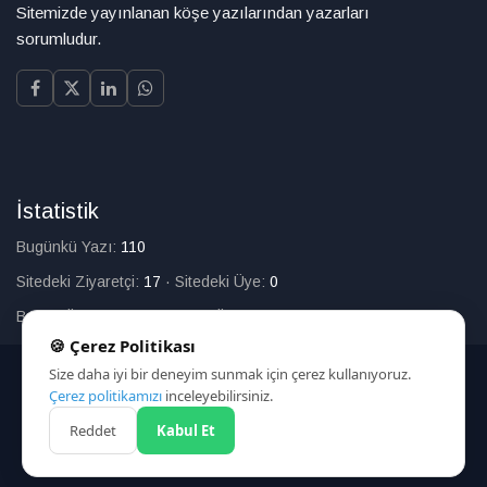
Sitemizde yayınlanan köşe yazılarından yazarları
sorumludur.
İstatistik
Bugünkü Yazı:
110
Sitedeki Ziyaretçi:
17
·
Sitedeki Üye:
0
Bugün Üye Olan:
0
·
Toplam Üye:
226
🍪 Çerez Politikası
Size daha iyi bir deneyim sunmak için çerez kullanıyoruz.
© 2025
Çerez politikamızı
inceleyebilirsiniz.
Reddet
Kabul Et
HAKKIMIZDA
İLETİŞİM
ARAMA
ÇEREZ POLİTİKASI