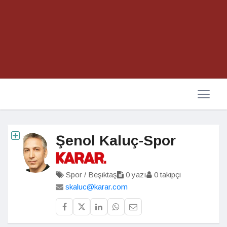
Şenol Kaluç-Spor
Spor / Beşiktaş
0 yazı
0 takipçi
skaluc@karar.com