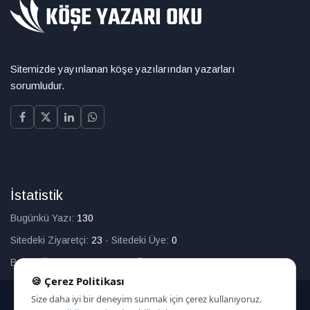
Sitemizde yayınlanan köşe yazılarından yazarları
sorumludur.
İstatistik
Bugünkü Yazı:
130
Sitedeki Ziyaretçi:
23
·
Sitedeki Üye:
0
Bugün Üye Olan:
0
·
Toplam Üye:
226
🍪 Çerez Politikası
Size daha iyi bir deneyim sunmak için çerez kullanıyoruz.
© 2025