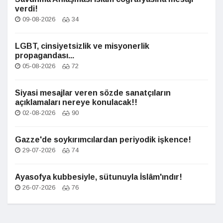
verdi!
09-08-2026
34
LGBT, cinsiyetsizlik ve misyonerlik
propagandası...
05-08-2026
72
Siyasi mesajlar veren sözde sanatçıların
açıklamaları nereye konulacak!!
02-08-2026
90
Gazze'de soykırımcılardan periyodik işkence!
29-07-2026
74
Ayasofya kubbesiyle, sütunuyla İslâm'ındır!
26-07-2026
76