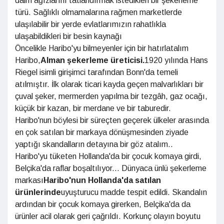
daim ağızlarını tatlandırmak istedikleri bir şekerleme
türü. Sağlıklı olmamalarına rağmen marketlerde
ulaşılabilir bir yerde evlatlarımızın rahatlıkla
ulaşabildikleri bir besin kaynağı
Öncelikle Haribo'yu bilmeyenler için bir hatırlatalım
Haribo,
Alman şekerleme üreticisi.
1920 yılında Hans
Riegel isimli girişimci tarafından Bonn'da temeli
atılmıştır. İlk olarak ticari kayda geçen malvarlıkları bir
çuval şeker, mermerden yapılma bir tezgâh, gaz ocağı,
küçük bir kazan, bir merdane ve bir taburedir.
Haribo'nun böylesi bir süreçten geçerek ülkeler arasında
en çok satılan bir markaya dönüşmesinden ziyade
yaptığı skandalların detayına bir göz atalım..
Haribo'yu tüketen Hollanda'da bir çocuk komaya girdi,
Belçika'da raflar boşaltılıyor... Dünyaca ünlü şekerleme
markası
Haribo'nun Hollanda'da satılan
ürünlerinde
uyuşturucu madde tespit edildi. Skandalın
ardından bir çocuk komaya girerken, Belçika'da da
ürünler acil olarak geri çağrıldı. Korkunç olayın boyutu