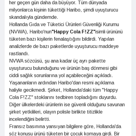
her geçen gün daha da büyüyor. Tüm dünyada
milyonlarca kişinin tükettiği Haribo, şimdi uyuşturucu
skandalıyla gündemde.
Hollanda Gıda ve Tüketici Ürünleri Güvenliği Kurumu
(NVWA), Haribo'nun
"Happy Cola F!ZZ"
isimli ürününü
tüketen bazı kişilerin fenalaştığını bildirdi. Yapılan
analizlerde de bazı paketlerde uyuşturucu maddeye
rastlandı.
NVWA sözcüsü, şu ana kadar üç ayrı pakette
uyuşturucu bulunduğunu ve ürünün baş dönmesi gibi
ciddi sağlık sorunlarına yol açabileceğini açıkladı.
Yaşananların ardından Haribo'dan resmi açıklama
haliyle gecikmedi. Şirket, Hollanda'daki tüm "Happy
Cola F!ZZ" stoklarını tedbiren topladığını duyurdu.
Diğer ülkelerdeki ürünlerin ise güvenli olduğunu savunan
şirket yetkilileri, olayın polisle birlikte titizlikle
incelendiğini belirtti.
Fransız basınına yansıyan bilgilere göre, Hollanda'da
söz konusu ürünü tüketen bir çocuk komaya girdi. Bir