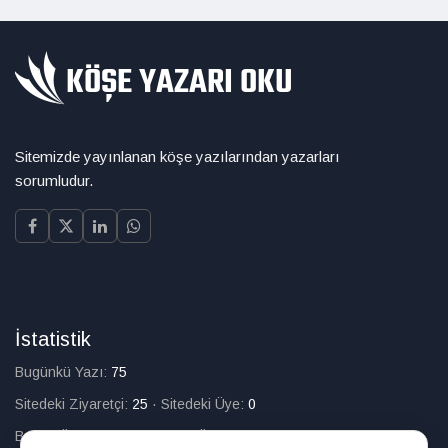
Sitemizde yayınlanan köşe yazılarından yazarları
sorumludur.
İstatistik
Bugünkü Yazı:
75
Sitedeki Ziyaretçi:
25
·
Sitedeki Üye:
0
Bugün Üye Olan:
0
·
Toplam Üye:
226