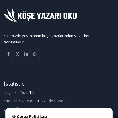
Sitemizde yayınlanan köşe yazılarından yazarları
sorumludur.
İstatistik
Bugünkü Yazı:
133
Sitedeki Ziyaretçi:
19
·
Sitedeki Üye:
0
Bugün Üye Olan:
0
·
Toplam Üye:
226
🍪 Çerez Politikası