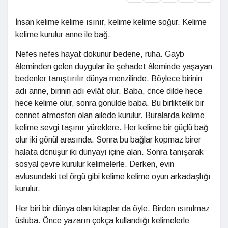
İnsan kelime kelime ısınır, kelime kelime soğur. Kelime
kelime kurulur anne ile bağ.
Nefes nefes hayat dokunur bedene, ruha. Gayb
âleminden gelen duygular ile şehadet âleminde yaşayan
bedenler tanıştırılır dünya menzilinde. Böylece birinin
adı anne, birinin adı evlât olur. Baba, önce dilde hece
hece kelime olur, sonra gönülde baba. Bu birliktelik bir
cennet atmosferi olan ailede kurulur. Buralarda kelime
kelime sevgi taşınır yüreklere. Her kelime bir güçlü bağ
olur iki gönül arasında. Sonra bu bağlar kopmaz birer
halata dönüşür iki dünyayı içine alan. Sonra tanışarak
sosyal çevre kurulur kelimelerle. Derken, evin
avlusundaki tel örgü gibi kelime kelime oyun arkadaşlığı
kurulur.
Her biri bir dünya olan kitaplar da öyle. Birden ısınılmaz
üsluba. Önce yazarın çokça kullandığı kelimelerle