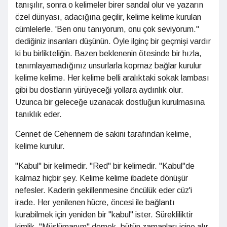
tanışılır, sonra o kelimeler birer sandal olur ve yazarın
özel dünyası, adacığına geçilir, kelime kelime kurulan
cümlelerle. 'Ben onu tanıyorum, onu çok seviyorum."
dediğiniz insanları düşünün. Öyle ilginç bir geçmişi vardır
ki bu birlikteliğin. Bazen beklenenin ötesinde bir hızla,
tanımlayamadığınız unsurlarla kopmaz bağlar kurulur
kelime kelime. Her kelime belli aralıktaki sokak lambası
gibi bu dostların yürüyeceği yollara aydınlık olur.
Uzunca bir geleceğe uzanacak dostluğun kurulmasına
tanıklık eder.
Cennet de Cehennem de sakini tarafından kelime,
kelime kurulur.
"Kabul" bir kelimedir. "Red" bir kelimedir. "Kabul"de
kalmaz hiçbir şey. Kelime kelime ibadete dönüşür
nefesler. Kaderin şekillenmesine öncülük eder cüz'i
irade. Her yenilenen hücre, öncesi ile bağlantı
kurabilmek için yeniden bir "kabul" ister. Sürekliliktir
kimlik. "Müslümanım" demek, bütün zamanları içine alır.