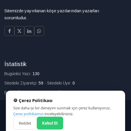
Sitemizde yayınlanan köşe yazılarından yazarları
sorumludur.
İstatistik
Bugünkü Yazı:
130
Sitedeki Ziyaretçi:
59
·
Sitedeki Üye:
0
Bugün Üye Olan:
0
·
Toplam Üye:
226
🍪 Çerez Politikası
Size daha iyi bir deneyim sunmak için çerez kullanıyoruz.
© 2025
Çerez politikamızı
inceleyebilirsiniz.
Reddet
Kabul Et
HAKKIMIZDA
İLETİŞİM
ARAMA
ÇEREZ POLİTİKASI