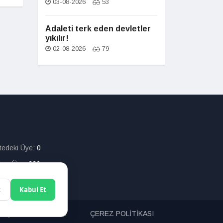
03-08-2026
53
Adaleti terk eden devletler
yıkılır!
02-08-2026
79
itedeki Üye:
0
lam Üye:
226
t
Kabul Et
ETİŞİM
ARAMA
ÇEREZ POLİTİKASI