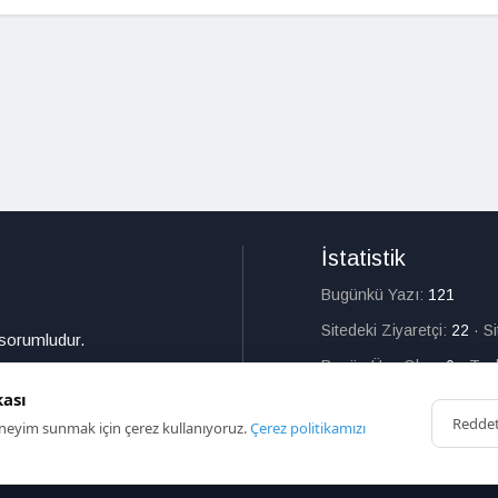
İstatistik
Bugünkü Yazı:
121
Sitedeki Ziyaretçi:
22
·
S
 sorumludur.
Bugün Üye Olan:
0
·
Top
kası
Redde
deneyim sunmak için çerez kullanıyoruz.
Çerez politikamızı
HAKKIMIZDA
İL