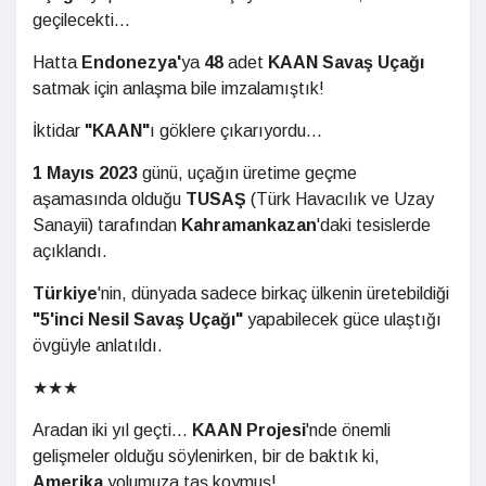
geçilecekti...
Hatta
Endonezya'
ya
48
adet
KAAN Savaş Uçağı
satmak için anlaşma bile imzalamıştık!
İktidar
"KAAN"
ı göklere çıkarıyordu...
1 Mayıs 2023
günü, uçağın üretime geçme
aşamasında olduğu
TUSAŞ
(Türk Havacılık ve Uzay
Sanayii) tarafından
Kahramankazan
'daki tesislerde
açıklandı.
Türkiye
'nin, dünyada sadece birkaç ülkenin üretebildiği
"5'inci Nesil Savaş Uçağı"
yapabilecek güce ulaştığı
övgüyle anlatıldı.
★★★
Aradan iki yıl geçti...
KAAN Projesi
'nde önemli
gelişmeler olduğu söylenirken, bir de baktık ki,
Amerika
yolumuza taş koymuş!