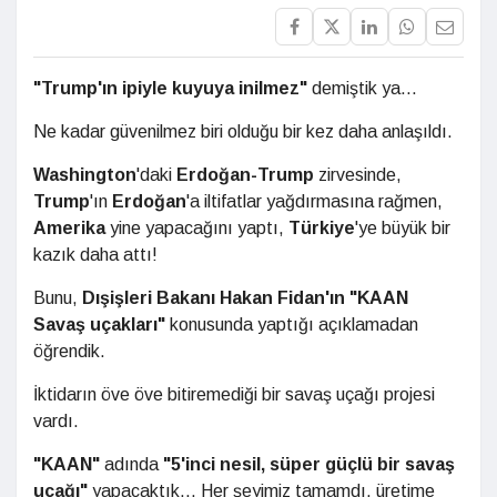
"Trump'ın ipiyle kuyuya inilmez"
demiştik ya...
Ne kadar güvenilmez biri olduğu bir kez daha anlaşıldı.
Washington
'daki
Erdoğan-Trump
zirvesinde,
Trump
'ın
Erdoğan
'a iltifatlar yağdırmasına rağmen,
Amerika
yine yapacağını yaptı,
Türkiye
'ye büyük bir
kazık daha attı!
Bunu,
Dışişleri Bakanı Hakan Fidan'ın "KAAN
Savaş uçakları"
konusunda yaptığı açıklamadan
öğrendik.
İktidarın öve öve bitiremediği bir savaş uçağı projesi
vardı.
"KAAN"
adında
"5'inci nesil, süper güçlü bir savaş
uçağı"
yapacaktık... Her şeyimiz tamamdı, üretime