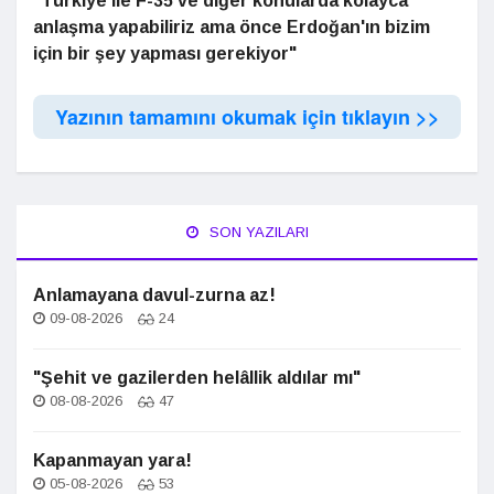
"Türkiye ile F-35 ve diğer konularda kolayca
anlaşma yapabiliriz ama önce Erdoğan'ın bizim
için bir şey yapması gerekiyor"
Yazının tamamını okumak için tıklayın >>
SON YAZILARI
Anlamayana davul-zurna az!
09-08-2026
24
"Şehit ve gazilerden helâllik aldılar mı"
08-08-2026
47
Kapanmayan yara!
05-08-2026
53