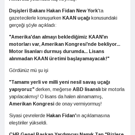
Dışişleri Bakanı Hakan Fidan
New York
'ta
gazetecilerle konuşurken
KAAN uçağı
konusundaki
gerçeği şöyle açıkladı:
"Amerika'dan almayı beklediğimiz KAAN'ın
motorları var, Amerikan Kongresi'nde bekliyor...
Motor lisanları durmuş durumda... Lisans
alınmadan KAAN üretimi başlayamayacak!"
Gördünüz mü şu işi
"Tamamı yerli ve milli yeni nesil savaş uçağı
yapıyoruz"
derken, meğerse
ABD lisanslı
bir motorla
yapılacakmış! O lisans da halen alınamamış,
Amerikan Kongresi
de onay vermiyormuş!
Siyasi çevrelerde
Hakan Fidan'
ın açıklamasına
eleştiriler yükseldi.
CHP Genel Başkan Yardımcısı Namık Tan "Bizlere