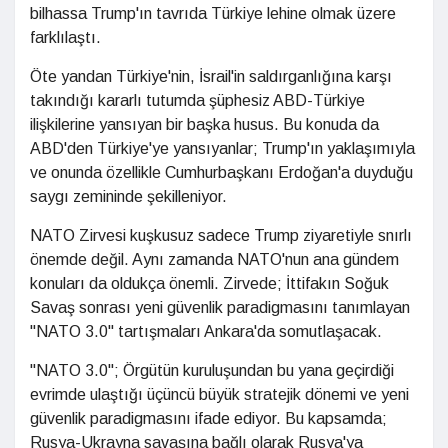
bilhassa Trump'ın tavrıda Türkiye lehine olmak üzere
farklılaştı.
Öte yandan Türkiye'nin, İsrail'in saldırganlığına karşı
takındığı kararlı tutumda şüphesiz ABD-Türkiye
ilişkilerine yansıyan bir başka husus. Bu konuda da
ABD'den Türkiye'ye yansıyanlar; Trump'ın yaklaşımıyla
ve onunda özellikle Cumhurbaşkanı Erdoğan'a duyduğu
saygı zemininde şekilleniyor.
NATO Zirvesi kuşkusuz sadece Trump ziyaretiyle snırlı
önemde değil. Aynı zamanda NATO'nun ana gündem
konuları da oldukça önemli. Zirvede; İttifakın Soğuk
Savaş sonrası yeni güvenlik paradigmasını tanımlayan
"NATO 3.0" tartışmaları Ankara'da somutlaşacak.
"NATO 3.0"; Örgütün kuruluşundan bu yana geçirdiği
evrimde ulaştığı üçüncü büyük stratejik dönemi ve yeni
güvenlik paradigmasını ifade ediyor. Bu kapsamda;
Rusya-Ukrayna savaşına bağlı olarak Rusya'ya