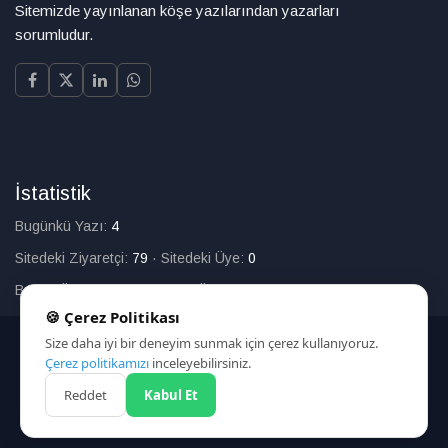
Sitemizde yayınlanan köşe yazılarından yazarları
sorumludur.
İstatistik
Bugünkü Yazı:
4
Sitedeki Ziyaretçi:
79
·
Sitedeki Üye:
0
Bugün Üye Olan:
0
·
Toplam Üye:
226
🍪 Çerez Politikası
Size daha iyi bir deneyim sunmak için çerez kullanıyoruz.
© 2025
Çerez politikamızı
inceleyebilirsiniz.
Reddet
Kabul Et
HAKKIMIZDA
İLETİŞİM
ARAMA
ÇEREZ POLİTİKASI