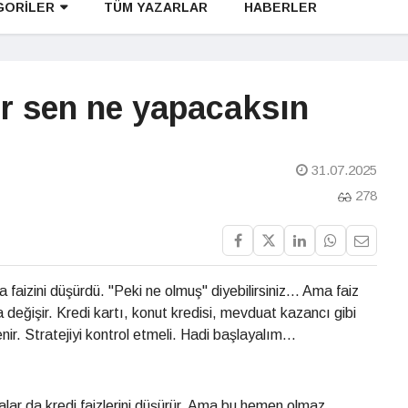
GORİLER
TÜM YAZARLAR
HABERLER
r sen ne yapacaksın
31.07.2025
278
faizini düşürdü. "Peki ne olmuş" diyebilirsiniz... Ama faiz
değişir. Kredi kartı, konut kredisi, mevduat kazancı gibi
nir. Stratejiyi kontrol etmeli. Hadi başlayalım...
alar da kredi faizlerini düşürür. Ama bu hemen olmaz.