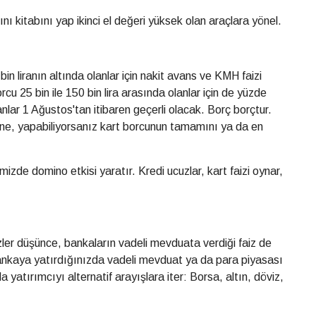
ını kitabını yap ikinci el değeri yüksek olan araçlara yönel.
in liranın altında olanlar için nakit avans ve KMH faizi
u 25 bin ile 150 bin lira arasında olanlar için de yüzde
nlar 1 Ağustos'tan itibaren geçerli olacak. Borç borçtur.
ine, yapabiliyorsanız kart borcunun tamamını ya da en
izde domino etkisi yaratır. Kredi ucuzlar, kart faizi oynar,
ler düşünce, bankaların vadeli mevduata verdiği faiz de
ankaya yatırdığınızda vadeli mevduat ya da para piyasası
yatırımcıyı alternatif arayışlara iter: Borsa, altın, döviz,