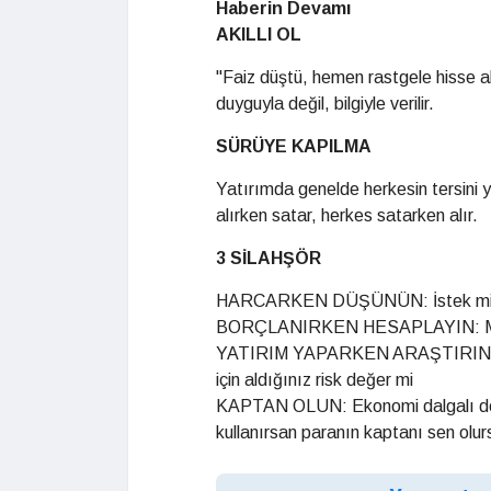
Haberin Devamı
AKILLI OL
"Faiz düştü, hemen rastgele hisse al
duyguyla değil, bilgiyle verilir.
SÜRÜYE KAPILMA
Yatırımda genelde herkesin tersini 
alırken satar, herkes satarken alır.
3 SİLAHŞÖR
HARCARKEN DÜŞÜNÜN: İstek mi, 
BORÇLANIRKEN HESAPLAYIN: Maaş
YATIRIM YAPARKEN ARAŞTIRIN: Net r
için aldığınız risk değer mi
KAPTAN OLUN: Ekonomi dalgalı deniz
kullanırsan paranın kaptanı sen olur