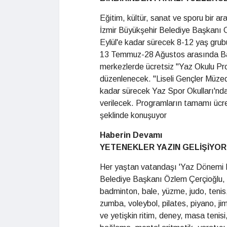
Eğitim, kültür, sanat ve sporu bir ar
İzmir Büyükşehir Belediye Başkanı C
Eylül'e kadar sürecek 8-12 yaş grubu
13 Temmuz-28 Ağustos arasında Bay
merkezlerde ücretsiz "Yaz Okulu Pr
düzenlenecek. "Liseli Gençler Müz
kadar sürecek Yaz Spor Okulları'nda b
verilecek. Programların tamamı ücre
şeklinde konuşuyor
Haberin Devamı
YETENEKLER YAZIN GELİŞİYOR
Her yaştan vatandaşı 'Yaz Dönemi Etk
Belediye Başkanı Özlem Çerçioğlu, şu
badminton, bale, yüzme, judo, tenis,
zumba, voleybol, pilates, piyano, jim
ve yetişkin ritim, deney, masa tenis