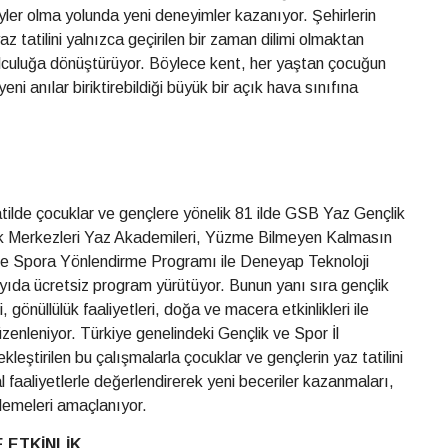
yler olma yolunda yeni deneyimler kazanıyor. Şehirlerin
 tatilini yalnızca geçirilen bir zaman dilimi olmaktan
 yolculuğa dönüştürüyor. Böylece kent, her yaştan çocuğun
eni anılar biriktirebildiği büyük bir açık hava sınıfına
tilde çocuklar ve gençlere yönelik 81 ilde GSB Yaz Gençlik
ik Merkezleri Yaz Akademileri, Yüzme Bilmeyen Kalmasın
ve Spora Yönlendirme Programı ile Deneyap Teknoloji
yıda ücretsiz program yürütüyor. Bunun yanı sıra gençlik
 gönüllülük faaliyetleri, doğa ve macera etkinlikleri ile
zenleniyor. Türkiye genelindeki Gençlik ve Spor İl
eştirilen bu çalışmalarla çocuklar ve gençlerin yaz tatilini
al faaliyetlerle değerlendirerek yeni beceriler kazanmaları,
eklemeleri amaçlanıyor.
 ETKİNLİK