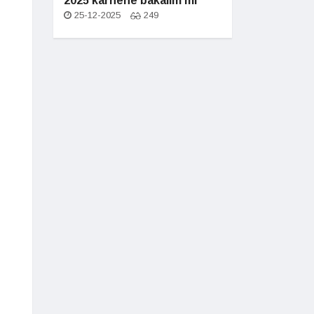
2025 karnene bakalım mı
25-12-2025
249