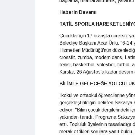
bağlama, mental aritmetik, yaratıcı 
Haberin Devamı
TATİL SPORLA HAREKETLENİY
Çocuklar için 17 branşta ücretsiz yaz
Belediye Başkanı Acar Ünlü, "6-14 y
Hizmetleri Müdürlüğü'nün düzenlediği
crossfit, zumba, modern dans, Latin 
tenisi, basketbol, voleybol, futbol, 
Kurslar, 26 Ağustos'a kadar devam 
BİLİMLE GELECEĞE YOLCULUK
İlkokul ve ortaokul öğrencilerine yö
gerçekleştirildiğini belirten Sakar
ediyor: "Bilim çocuk dergilerindeki iç
yakından tanıdı. Programa Sakarya Ün
etti. Topluluk üyelerinin tasarladığı 
merak ettikleri sorulara yanıt buldu.