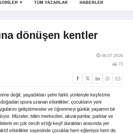
GORİLER
TÜM YAZARLAR
HABERLER
ına dönüşen kentler
06.07.2026
73
lenme değil, yaşadıkları şehri farklı yönleriyle keşfetme
 doğadan spora uzanan etkinlikler; çocukların yeni
ularını geliştirmesine ve öğrenmeyi günlük yaşamın bir
lıyor. Müzeler, bilim merkezleri, akvaryumlar, parklar ve
elerin en çok tercih ettiği keşif durakları arasında yer
raktif etkinlikler sayesinde çocuklar hem eğleniyor hem de