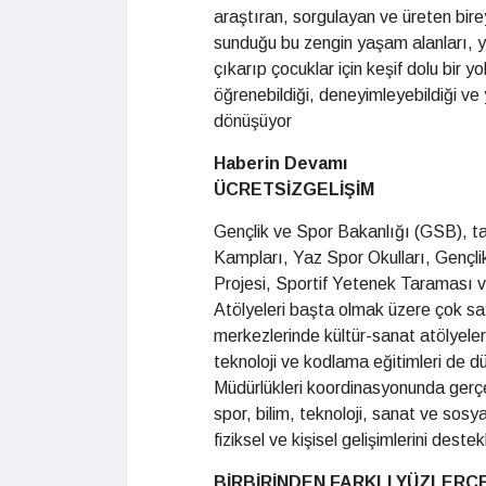
araştıran, sorgulayan ve üreten bire
sunduğu bu zengin yaşam alanları, yaz
çıkarıp çocuklar için keşif dolu bir
öğrenebildiği, deneyimleyebildiği ve y
dönüşüyor
Haberin Devamı
ÜCRETSİZGELİŞİM
Gençlik ve Spor Bakanlığı (GSB), ta
Kampları, Yaz Spor Okulları, Gençl
Projesi, Sportif Yetenek Taraması 
Atölyeleri başta olmak üzere çok sa
merkezlerinde kültür-sanat atölyeleri,
teknoloji ve kodlama eğitimleri de dü
Müdürlükleri koordinasyonunda gerçekl
spor, bilim, teknoloji, sanat ve sosy
fiziksel ve kişisel gelişimlerini dest
BİRBİRİNDEN FARKLI YÜZLERCE