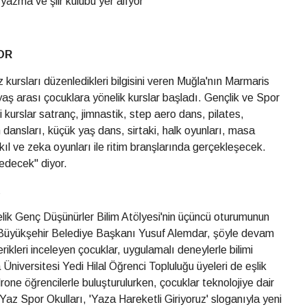
yazma ve şiir kulübü yer alıyor
OR
 kursları düzenledikleri bilgisini veren Muğla'nın Marmaris
aş arası çocuklara yönelik kurslar başladı. Gençlik ve Spor
 kurslar satranç, jimnastik, step aero dans, pilates,
dansları, küçük yaş dans, sirtaki, halk oyunları, masa
akıl ve zeka oyunları ile ritim branşlarında gerçekleşecek.
edecek" diyor.
nelik Genç Düşünürler Bilim Atölyesi'nin üçüncü oturumunun
ya Büyükşehir Belediye Başkanı Yusuf Alemdar, şöyle devam
erikleri inceleyen çocuklar, uygulamalı deneylerle bilimi
iversitesi Yedi Hilal Öğrenci Topluluğu üyeleri de eşlik
drone öğrencilerle buluşturulurken, çocuklar teknolojiye dair
 Yaz Spor Okulları, 'Yaza Hareketli Giriyoruz' sloganıyla yeni