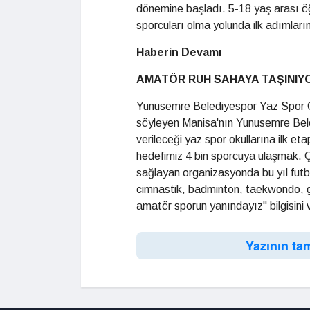
dönemine başladı. 5-18 yaş arası öğ
sporcuları olma yolunda ilk adımları
Haberin Devamı
AMATÖR RUH SAHAYA TAŞINIY
Yunusemre Belediyespor Yaz Spor Oku
söyleyen Manisa'nın Yunusemre Bele
verileceği yaz spor okullarına ilk e
hedefimiz 4 bin sporcuya ulaşmak. Ç
sağlayan organizasyonda bu yıl futb
cimnastik, badminton, taekwondo, g
amatör sporun yanındayız" bilgisini v
Yazının ta