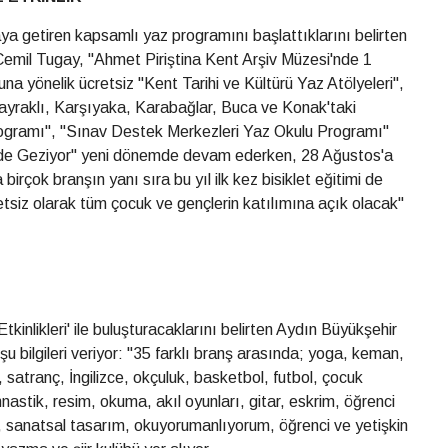
aya getiren kapsamlı yaz programını başlattıklarını belirten
emil Tugay, "Ahmet Piriştina Kent Arşiv Müzesi'nde 1
na yönelik ücretsiz "Kent Tarihi ve Kültürü Yaz Atölyeleri",
raklı, Karşıyaka, Karabağlar, Buca ve Konak'taki
ogramı", "Sınav Destek Merkezleri Yaz Okulu Programı"
ede Geziyor" yeni dönemde devam ederken, 28 Ağustos'a
irçok branşın yanı sıra bu yıl ilk kez bisiklet eğitimi de
tsiz olarak tüm çocuk ve gençlerin katılımına açık olacak"
inlikleri' ile buluşturacaklarını belirten Aydın Büyükşehir
 bilgileri veriyor: "35 farklı branş arasında; yoga, keman,
 satranç, İngilizce, okçuluk, basketbol, futbol, çocuk
nastik, resim, okuma, akıl oyunları, gitar, eskrim, öğrenci
i, sanatsal tasarım, okuyorumanlıyorum, öğrenci ve yetişkin