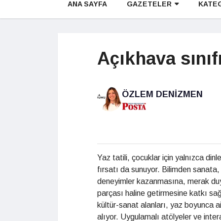
ANA SAYFA
GAZETELER
KATE
Açıkhava sınıf
ÖZLEM DENIZMEN
Yaz tatili, çocuklar için yalnızca din
fırsatı da sunuyor. Bilimden sanata,
deneyimler kazanmasına, merak duyg
parçası haline getirmesine katkı sağ
kültür-sanat alanları, yaz boyunca ail
alıyor. Uygulamalı atölyeler ve inte