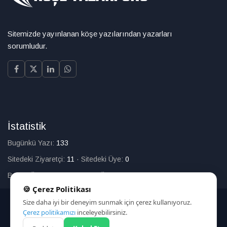
Sitemizde yayınlanan köşe yazılarından yazarları
sorumludur.
İstatistik
Bugünkü Yazı:
133
Sitedeki Ziyaretçi:
11
·
Sitedeki Üye:
0
Bugün Üye Olan:
0
·
Toplam Üye:
226
🍪 Çerez Politikası
Size daha iyi bir deneyim sunmak için çerez kullanıyoruz.
© 2025
Çerez politikamızı
inceleyebilirsiniz.