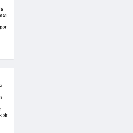
da
rarı
spor
i
n
r
 bir