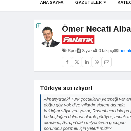
ANA SAYFA
GAZETELER
KATE
Ömer Necati Alba
Spor
8 yazı
0 takipçi
necat
Türkiye sizi izliyor!
Almanya'daki Türk çocukların yeteneği var a
doğru göz yok diye yıllardır sistem dışında
kaldığını söyleyen yazar, Rosenheim'daki pro
bu boşluğun dolması olarak görüyor; ancak te
akademi, Avrupa'daki milyonlarca çocuğun
sorununu çözmek için yeterli midir?