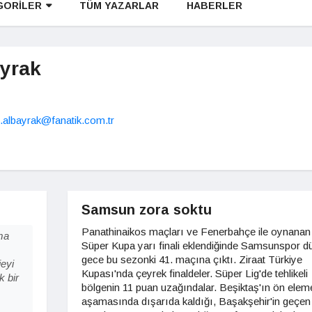
GORİLER
TÜM YAZARLAR
HABERLER
yrak
i.albayrak@fanatik.com.tr
Samsun zora soktu
Panathinaikos maçları ve Fenerbahçe ile oynanan
ma
Süper Kupa yarı finali eklendiğinde Samsunspor d
gece bu sezonki 41. maçına çıktı. Ziraat Türkiye
jeyi
Kupası'nda çeyrek finaldeler. Süper Lig'de tehlikeli
k bir
bölgenin 11 puan uzağındalar. Beşiktaş'ın ön elem
aşamasında dışarıda kaldığı, Başakşehir'in geçen 