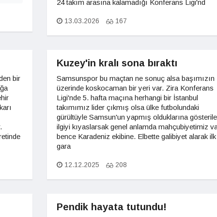
24 takım arasına kalamadığı Konferans Ligi'nd
13.03.2026
167
Kuzey'in kralı sona bıraktı
den bir
Samsunspor bu maçtan ne sonuç alsa başımızın
ağa
üzerinde koskocaman bir yeri var. Zira Konferans
hir
Ligi'nde 5. hafta maçına herhangi bir İstanbul
karı
takımımız lider çıkmış olsa ülke futbolundaki
gürültüyle Samsun'un yapmış olduklarına gösteril
.
ilgiyi kıyaslarsak genel anlamda mahçubiyetimiz va
retinde
bence Karadeniz ekibine. Elbette galibiyet alarak ilk
gara
12.12.2025
208
Pendik hayata tutundu!