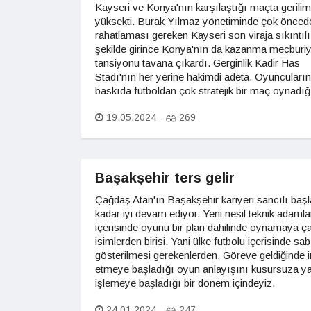
Kayseri ve Konya'nın karşılaştığı maçta gerilim
yüksekti. Burak Yılmaz yönetiminde çok önced
rahatlaması gereken Kayseri son viraja sıkıntılı 
şekilde girince Konya'nın da kazanma mecburiy
tansiyonu tavana çıkardı. Gerginlik Kadir Has
Stadı'nın her yerine hakimdi adeta. Oyuncuları
baskıda futboldan çok stratejik bir maç oynadığ
19.05.2024
269
Başakşehir ters gelir
Çağdaş Atan'ın Başakşehir kariyeri sancılı başl
kadar iyi devam ediyor. Yeni nesil teknik adamla
içerisinde oyunu bir plan dahilinde oynamaya ç
isimlerden birisi. Yani ülke futbolu içerisinde sab
gösterilmesi gerekenlerden. Göreve geldiğinde 
etmeye başladığı oyun anlayışını kusursuza y
işlemeye başladığı bir dönem içindeyiz.
24.01.2024
247