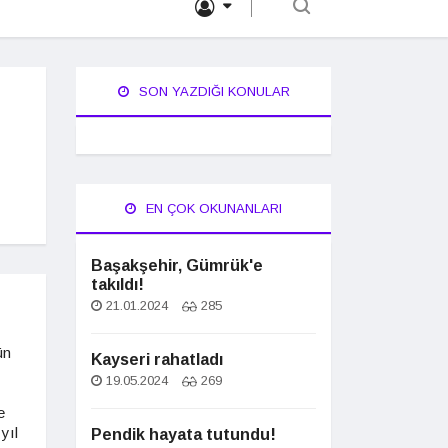
SON YAZDIĞI KONULAR
EN ÇOK OKUNANLARI
Başakşehir, Gümrük'e
takıldı!
21.01.2024
285
ün
Kayseri rahatladı
19.05.2024
269
e
yıl
Pendik hayata tutundu!