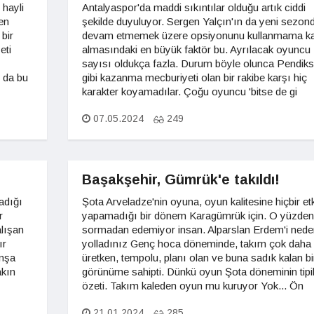
 hayli
Antalyaspor'da maddi sıkıntılar olduğu artık ciddi
en
şekilde duyuluyor. Sergen Yalçın'ın da yeni sezon
bir
devam etmemek üzere opsiyonunu kullanmama ka
eti
almasındaki en büyük faktör bu. Ayrılacak oyuncu
sayısı oldukça fazla. Durum böyle olunca Pendik
n da bu
gibi kazanma mecburiyeti olan bir rakibe karşı hiç
karakter koyamadılar. Çoğu oyuncu 'bitse de gi
07.05.2024
249
Başakşehir, Gümrük'e takıldı!
adığı
Şota Arveladze'nin oyuna, oyun kalitesine hiçbir etk
r
yapamadığı bir dönem Karagümrük için. O yüzden
alışan
sormadan edemiyor insan. Alparslan Erdem'i nede
ır
yolladınız Genç hoca döneminde, takım çok daha
inşa
üretken, tempolu, planı olan ve buna sadık kalan bi
akın
görünüme sahipti. Dünkü oyun Şota döneminin tipik
özeti. Takım kaleden oyun mu kuruyor Yok... Ön
21.01.2024
285