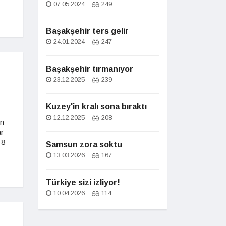
07.05.2024
249
Başakşehir ters gelir
24.01.2024
247
Başakşehir tırmanıyor
23.12.2025
239
Kuzey'in kralı sona bıraktı
12.12.2025
208
en
r
 8
Samsun zora soktu
13.03.2026
167
Türkiye sizi izliyor!
10.04.2026
114