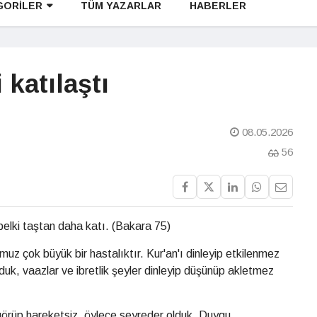
GORİLER
TÜM YAZARLAR
HABERLER
 katılaştı
08.05.2026
56
, belki taştan daha katı. (Bakara 75)
uz çok büyük bir hastalıktır. Kur'an'ı dinleyip etkilenmez
lduk, vaazlar ve ibretlik şeyler dinleyip düşünüp akletmez
 görüp hareketsiz, öylece seyreder olduk. Duygu