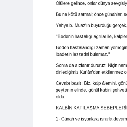
Ölülere gelince, onlar dünya sevgisiy
Bu ne kötü sarmal; önce günahlar, so
Yahya b. Muaz'ın buyurduğu gerçek,
"Bedenin hastalığı ağrılar ile, kalpler
Beden hastalandığı zaman yemeğin l
ibadetin lezzetini bulamaz."
Sonra da sızlanır dururuz: Niçin n
dinlediğimiz Kur'ân'dan etkilenmez ol
Cevabı basit: Biz, kalp âlemini, gö
şeytanın elinde, gönül kabini şehvet
oldu.
KALBİN KATILAŞMA SEBEPLERİ
1- Günah ve isyanlara ısrarla deva