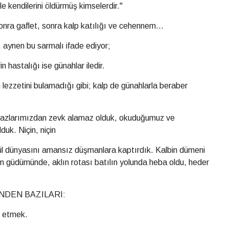
le kendilerini öldürmüş kimselerdir."
nra gaflet, sonra kalp katılığı ve cehennem...
 aynen bu sarmalı ifade ediyor;
in hastalığı ise günahlar iledir.
ezzetini bulamadığı gibi; kalp de günahlarla beraber
amazlarımızdan zevk alamaz olduk, okuduğumuz ve
duk. Niçin, niçin
nül dünyasını amansız düşmanlara kaptırdık. Kalbin dümeni
in güdümünde, aklın rotası batılın yolunda heba oldu, heder
NDEN BAZILARI:
m etmek.