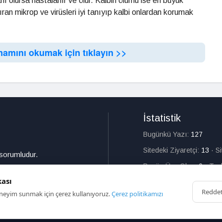
ı olursa hastalanır ve ölür. Kalbin ölümü ise en büyük
ıran mikrop ve virüsleri iyi tanıyıp kalbi onlardan korumak
mamını okumak için tıklayın >>
İstatistik
Bugünkü Yazı:
127
Sitedeki Ziyaretçi:
13
·
S
 sorumludur.
Bugün Üye Olan:
0
·
Top
kası
Redde
deneyim sunmak için çerez kullanıyoruz.
Çerez politikamızı
HAKKIMIZDA
İL