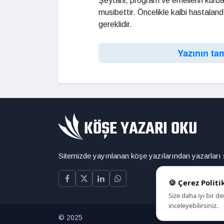
Şeytani, program ve emellerin kurban
musibettir. Öncelikle kalbi hastaland
gereklidir.
Yazının ta
Sitemizde yayınlanan köşe yazılarından yazarları
🍪 Çerez Politi
Size daha iyi bir 
inceleyebilirsiniz.
© 2025