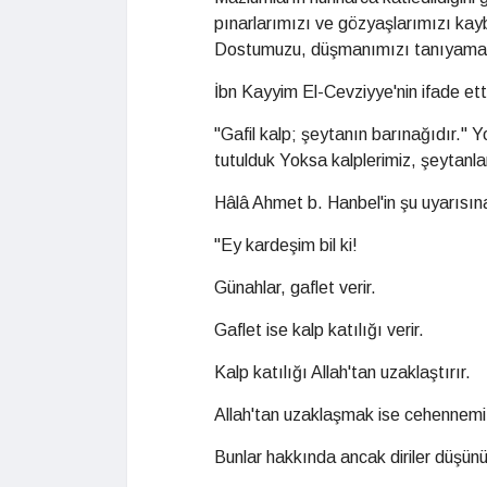
pınarlarımızı ve gözyaşlarımızı ka
Dostumuzu, düşmanımızı tanıyama
İbn Kayyim El-Cevziyye'nin ifade etti
"Gafil kalp; şeytanın barınağıdır." Y
tutulduk Yoksa kalplerimiz, şeytanlar
Hâlâ Ahmet b. Hanbel'in şu uyarısın
"Ey kardeşim bil ki!
Günahlar, gaflet verir.
Gaflet ise kalp katılığı verir.
Kalp katılığı Allah'tan uzaklaştırır.
Allah'tan uzaklaşmak ise cehennemi 
Bunlar hakkında ancak diriler düşünü