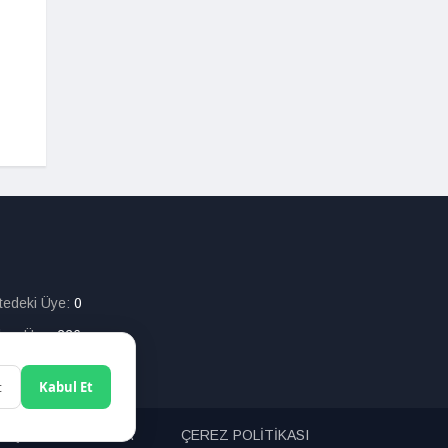
itedeki Üye:
0
lam Üye:
226
t
Kabul Et
ETİŞİM
ARAMA
ÇEREZ POLİTİKASI