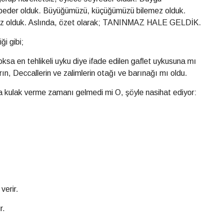
ybeder olduk. Büyüğümüzü, küçüğümüzü bilemez olduk.
z olduk. Aslında, özet olarak; TANINMAZ HALE GELDİK.
ği gibi;
oksa en tehlikeli uyku diye ifade edilen gaflet uykusuna mı
ın, Deccallerin ve zalimlerin otağı ve barınağı mı oldu.
a kulak verme zamanı gelmedi mi O, şöyle nasihat ediyor:
verir.
r.