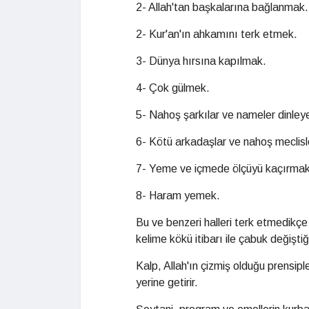
2- Allah'tan başkalarına bağlanmak.
2- Kur'an'ın ahkamını terk etmek.
3- Dünya hırsına kapılmak.
4- Çok gülmek.
5- Nahoş şarkılar ve nameler dinle
6- Kötü arkadaşlar ve nahoş meclis
7- Yeme ve içmede ölçüyü kaçırmak
8- Haram yemek.
Bu ve benzeri halleri terk etmedikç
kelime kökü itibarı ile çabuk değiştiği 
Kalp, Allah'ın çizmiş olduğu prensipl
yerine getirir.