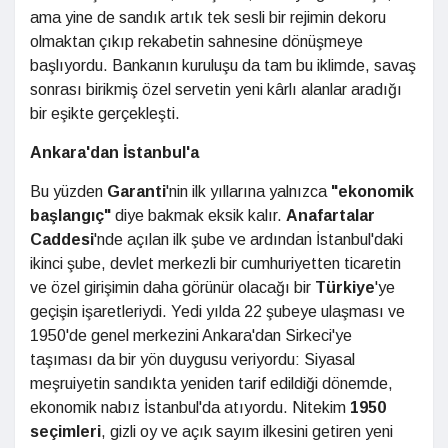
ama yine de sandık artık tek sesli bir rejimin dekoru
olmaktan çıkıp rekabetin sahnesine dönüşmeye
başlıyordu. Bankanın kuruluşu da tam bu iklimde, savaş
sonrası birikmiş özel servetin yeni kârlı alanlar aradığı
bir eşikte gerçekleşti.
Ankara'dan İstanbul'a
Bu yüzden
Garanti
'nin ilk yıllarına yalnızca
"ekonomik
başlangıç"
diye bakmak eksik kalır.
Anafartalar
Caddesi
'nde açılan ilk şube ve ardından İstanbul'daki
ikinci şube, devlet merkezli bir cumhuriyetten ticaretin
ve özel girişimin daha görünür olacağı bir
Türkiye
'ye
geçişin işaretleriydi. Yedi yılda 22 şubeye ulaşması ve
1950'de genel merkezini Ankara'dan Sirkeci'ye
taşıması da bir yön duygusu veriyordu: Siyasal
meşruiyetin sandıkta yeniden tarif edildiği dönemde,
ekonomik nabız İstanbul'da atıyordu. Nitekim
1950
seçimleri
, gizli oy ve açık sayım ilkesini getiren yeni