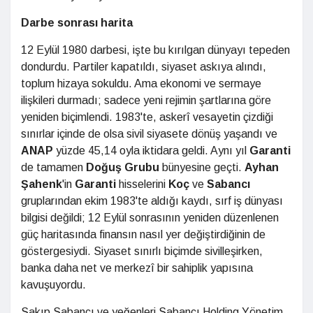
Darbe sonrası harita
12 Eylül 1980 darbesi, işte bu kırılgan dünyayı tepeden
dondurdu. Partiler kapatıldı, siyaset askıya alındı,
toplum hizaya sokuldu. Ama ekonomi ve sermaye
ilişkileri durmadı; sadece yeni rejimin şartlarına göre
yeniden biçimlendi. 1983'te, askerî vesayetin çizdiği
sınırlar içinde de olsa sivil siyasete dönüş yaşandı ve
ANAP
yüzde 45,14 oyla iktidara geldi. Aynı yıl
Garanti
de tamamen
Doğuş Grubu
bünyesine geçti.
Ayhan
Şahenk
'in
Garanti
hisselerini
Koç
ve
Sabancı
gruplarından ekim 1983'te aldığı kaydı, sırf iş dünyası
bilgisi değildi; 12 Eylül sonrasının yeniden düzenlenen
güç haritasında finansın nasıl yer değiştirdiğinin de
göstergesiydi. Siyaset sınırlı biçimde sivilleşirken,
banka daha net ve merkezî bir sahiplik yapısına
kavuşuyordu.
Sakıp Sabancı ve yeğenleri Sabancı Holding Yönetim