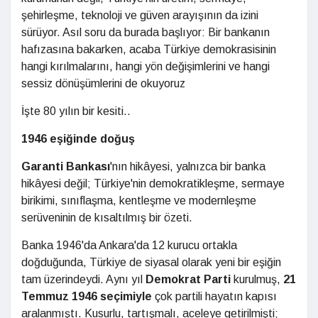
şehirleşme, teknoloji ve güven arayışının da izini
sürüyor. Asıl soru da burada başlıyor: Bir bankanın
hafızasına bakarken, acaba Türkiye demokrasisinin
hangi kırılmalarını, hangi yön değişimlerini ve hangi
sessiz dönüşümlerini de okuyoruz
İşte 80 yılın bir kesiti..
1946 eşiğinde doğuş
Garanti Bankası
'nın hikâyesi, yalnızca bir banka
hikâyesi değil; Türkiye'nin demokratikleşme, sermaye
birikimi, sınıflaşma, kentleşme ve modernleşme
serüveninin de kısaltılmış bir özeti.
Banka 1946'da Ankara'da 12 kurucu ortakla
doğduğunda, Türkiye de siyasal olarak yeni bir eşiğin
tam üzerindeydi. Aynı yıl
Demokrat Parti
kurulmuş,
21
Temmuz 1946 seçimiyle
çok partili hayatın kapısı
aralanmıştı. Kusurlu, tartışmalı, aceleye getirilmişti;