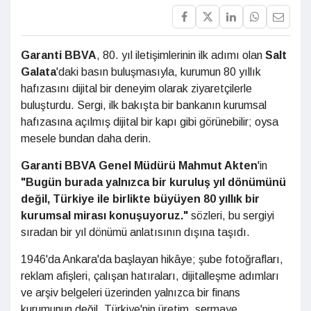
Garanti BBVA
, 80. yıl iletişimlerinin ilk adımı olan
Salt
Galata
'daki basın buluşmasıyla, kurumun 80 yıllık
hafızasını dijital bir deneyim olarak ziyaretçilerle
buluşturdu. Sergi, ilk bakışta bir bankanın kurumsal
hafızasına açılmış dijital bir kapı gibi görünebilir; oysa
mesele bundan daha derin.
Garanti BBVA Genel Müdürü Mahmut Akten
'in
"Bugün burada yalnızca bir kuruluş yıl dönümünü
değil, Türkiye ile birlikte büyüyen 80 yıllık bir
kurumsal mirası konuşuyoruz."
sözleri, bu sergiyi
sıradan bir yıl dönümü anlatısının dışına taşıdı.
1946'da Ankara'da başlayan hikâye; şube fotoğrafları,
reklam afişleri, çalışan hatıraları, dijitalleşme adımları
ve arşiv belgeleri üzerinden yalnızca bir finans
kurumunun değil, Türkiye'nin üretim, sermaye,