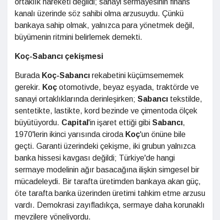
ortaklık hareketi değildi; sanayi sermayesinin finans
kanalı üzerinde söz sahibi olma arzusuydu. Çünkü
bankaya sahip olmak, yalnızca para yönetmek değil,
büyümenin ritmini belirlemek demekti.
Koç-Sabancı çekişmesi
Burada
Koç-Sabancı
rekabetini küçümsememek
gerekir.
Koç
otomotivde, beyaz eşyada, traktörde ve
sanayi ortaklıklarında derinleşirken;
Sabancı
tekstilde,
sentetikte, lastikte, kord bezinde ve çimentoda ölçek
büyütüyordu.
Capital
'in işaret ettiği gibi
Sabancı
,
1970'lerin ikinci yarısında ciroda
Koç
'un önüne bile
geçti. Garanti üzerindeki çekişme, iki grubun yalnızca
banka hissesi kavgası değildi; Türkiye'de hangi
sermaye modelinin ağır basacağına ilişkin simgesel bir
mücadeleydi. Bir tarafta üretimden bankaya akan güç,
öte tarafta banka üzerinden üretimi tahkim etme arzusu
vardı. Demokrasi zayıfladıkça, sermaye daha korunaklı
mevzilere yöneliyordu.