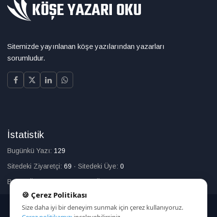
Sitemizde yayınlanan köşe yazılarından yazarları
sorumludur.
İstatistik
Bugünkü Yazı:
129
Sitedeki Ziyaretçi:
69
·
Sitedeki Üye:
0
Bugün Üye Olan:
0
·
Toplam Üye:
226
🍪 Çerez Politikası
Size daha iyi bir deneyim sunmak için çerez kullanıyoruz.
© 2025