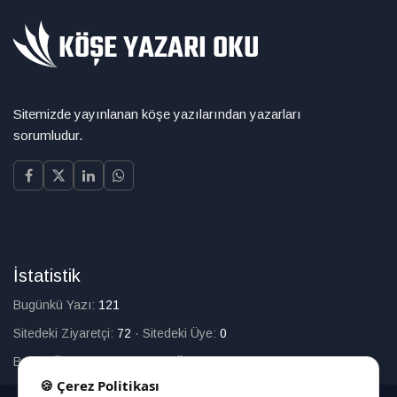
Sitemizde yayınlanan köşe yazılarından yazarları
sorumludur.
İstatistik
Bugünkü Yazı:
121
Sitedeki Ziyaretçi:
72
·
Sitedeki Üye:
0
Bugün Üye Olan:
0
·
Toplam Üye:
226
🍪 Çerez Politikası