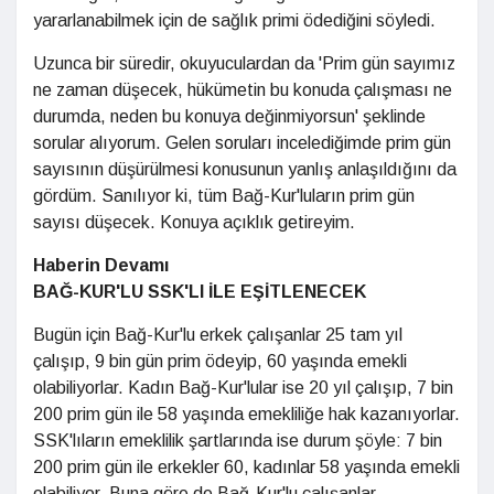
yararlanabilmek için de sağlık primi ödediğini söyledi.
Uzunca bir süredir, okuyuculardan da 'Prim gün sayımız
ne zaman düşecek, hükümetin bu konuda çalışması ne
durumda, neden bu konuya değinmiyorsun' şeklinde
sorular alıyorum. Gelen soruları incelediğimde prim gün
sayısının düşürülmesi konusunun yanlış anlaşıldığını da
gördüm. Sanılıyor ki, tüm Bağ-Kur'luların prim gün
sayısı düşecek. Konuya açıklık getireyim.
Haberin Devamı
BAĞ-KUR'LU SSK'LI İLE EŞİTLENECEK
Bugün için Bağ-Kur'lu erkek çalışanlar 25 tam yıl
çalışıp, 9 bin gün prim ödeyip, 60 yaşında emekli
olabiliyorlar. Kadın Bağ-Kur'lular ise 20 yıl çalışıp, 7 bin
200 prim gün ile 58 yaşında emekliliğe hak kazanıyorlar.
SSK'lıların emeklilik şartlarında ise durum şöyle: 7 bin
200 prim gün ile erkekler 60, kadınlar 58 yaşında emekli
olabiliyor. Buna göre de Bağ-Kur'lu çalışanlar,