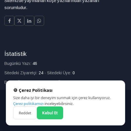
Sitemizde yayınlanan köşe yazılarından yazarları
sorumludur.
İstatistik
Bugünkü Yazı:
46
Sitedeki Ziyaretçi:
24
·
Sitedeki Üye:
0
Bugün Üye Olan:
0
·
Toplam Üye:
226
🍪 Çerez Politikası
Size daha iyi bir deneyim sunmak için çerez kullanıyoruz.
© 2025
Çerez politikamızı
inceleyebilirsiniz.
Reddet
Kabul Et
HAKKIMIZDA
İLETİŞİM
ARAMA
ÇEREZ POLİTİKASI