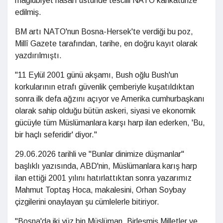
mağlubiyet hasarı üstünde tescilli NATO karikatürize
edilmiş.
BM artı NATO'nun Bosna-Hersek'te verdiği bu poz,
Millî Gazete tarafından, tarihe, en doğru kayıt olarak
yazdırılmıştı.
"11 Eylül 2001 günü akşamı, Bush oğlu Bush'un
korkularının etrafı güvenlik çemberiyle kuşatıldıktan
sonra ilk defa ağzını açıyor ve Amerika cumhurbaşkanı
olarak sahip olduğu bütün askeri, siyasi ve ekonomik
gücüyle tüm Müslümanlara karşı harp ilan ederken, 'Bu,
bir haçlı seferidir' diyor."
29.06.2026 tarihli ve "Bunlar dinimize düşmanlar"
başlıklı yazısında, ABD'nin, Müslümanlara karış harp
ilan ettiği 2001 yılını hatırlattıktan sonra yazarımız
Mahmut Toptaş Hoca, makalesini, Orhan Soybay
çizgilerini onaylayan şu cümlelerle bitiriyor.
"Bosna'da iki yüz bin Müslüman, Birleşmiş Milletler ve