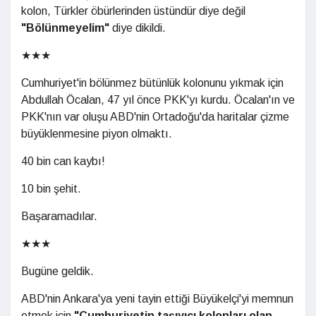
kolon, Türkler öbürlerinden üstündür diye değil
"Bölünmeyelim"
diye dikildi.
★★★
Cumhuriyet'in bölünmez bütünlük kolonunu yıkmak için
Abdullah Öcalan, 47 yıl önce PKK'yı kurdu. Öcalan'ın ve
PKK'nın var oluşu ABD'nin Ortadoğu'da haritalar çizme
büyüklenmesine piyon olmaktı.
40 bin can kaybı!
10 bin şehit.
Başaramadılar.
★★★
Bugüne geldik.
ABD'nin Ankara'ya yeni tayin ettiği Büyükelçi'yi memnun
etmek için
"Cumhuriyetin taşıyıcı kolonları olan