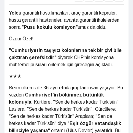
Yolcu
garantili hava limanları, araç garantili köprüler,
hasta garantili hastaneler, avanta garantili ihalelerden
sonra
"Pusu kokulu komisyon"
umuz da oldu.
Özgür Özel!
"Cumhuriyetin taşıyıcı kolonlarına tek bir çivi bile
çaktıran şerefsizdir"
diyerek CHP'nin komisyona
muhtemel pusuları önlemek için gireceğini açıkladı.
★★★
Bizim ülkemizde 36 ayrı etnik gruptan insan yaşıyor. Bu
yüzden
Cumhuriyet'in bölünmez bütünlük
kolonuyla
; Kürtlere; "Sen de herkes kadar Türk'sün"
Lazlara; "Sen de herkes kadar Türk'sün", Gürcülere;
"Sen de herkes kadar Türk'sün" Araplara; "Sen de
herkes kadar Türk'sün" diye
"Eşit özgür vatandaşlık
bilinciyle yaşama"
ortamı (Ulus Devlet) yaratıldı. Bu