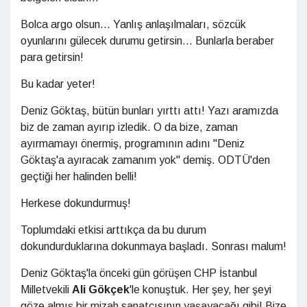
Bolca argo olsun... Yanlış anlaşılmaları, sözcük
oyunlarını gülecek durumu getirsin... Bunlarla beraber
para getirsin!
Bu kadar yeter!
Deniz Göktaş, bütün bunları yırttı attı! Yazı aramızda
biz de zaman ayırıp izledik. O da bize, zaman
ayırmamayı önermiş, programının adını "Deniz
Göktaş'a ayıracak zamanım yok" demiş. ODTÜ'den
geçtiği her halinden belli!
Herkese dokundurmuş!
Toplumdaki etkisi arttıkça da bu durum
dokundurduklarına dokunmaya başladı. Sonrası malum!
Deniz Göktaş'la önceki gün görüşen CHP İstanbul
Milletvekili
Ali Gökçek
'le konuştuk. Her şey, her şeyi
göze almış bir mizah sanatçısının yaşayacağı gibi! Bize