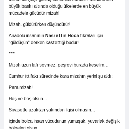
büyük baskı altında olduğu ülkelerde en büyük
mücadele gücüdür mizah!
Mizah, güldürürken düşündürür!
Anadolu insanının
Nasrettin Hoca
fıkraları için
"güldüşün" derken kastettiği budur!
***
Mizah uzun lafı sevmez, peşrevi burada keselim...
Cumhur İttifakı sürecinde kara mizahın yerini şu aldı:
Para mizah!
Hoş ve boş olsun...
Siyasetle uzaktan yakından ilgisi olmasın...
İçinde bolca insan vücudunun yumuşak, yuvarlak değişik
bölgeleri olsun...