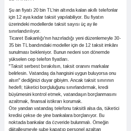
Şu an fiyatı 20 bin TL'nin altında kalan akıllı telefonlar
için 12 aya kadar taksit yapılabiliyor. Bu fiyatın
üzerindeki modellerde taksit sayısı üç ay ile
sınırlandırılıyor.
Ticaret Bakanlığı'nın hazırladığı yeni düzenlemeyle 30-
35 bin TL bandındaki modeller için de 12 taksit imkânı
sunulması bekleniyor. Bunun nedeni son dönemde
yükselen cep telefon fiyatları.
"Taksit serbest bırakılsın, taksit oranını markalar
belirlesin. Vatandaş da hangisini uygun buluyorsa onu
alsın" dediğinizi duyar gibiyim. Ancak taksit sınırının
hedefi; tüketici borçluluğunu sınırlandırmak, kredi
büyümesini kontrol etmek, vatandaşın borçlanmasını
azaltmak, finansal istikrarı korumak.
Öte yandan vatandaş telefonu taksitli alsa da, tüketici
kredisi çekse de yine bankalara borçlanıyor. Bu
noktada bankalar da özveride bulunmalı. Örneğin
dijitalleşmeyle şube kapatıp personel azaltan