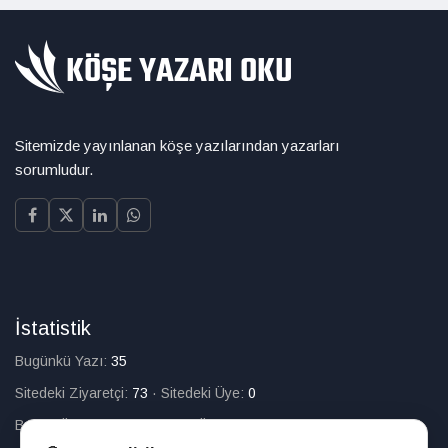
Sitemizde yayınlanan köşe yazılarından yazarları
sorumludur.
İstatistik
Bugünkü Yazı:
35
Sitedeki Ziyaretçi:
73
·
Sitedeki Üye:
0
Bugün Üye Olan:
0
·
Toplam Üye:
226