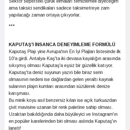
Sektör sepetteki çürük elmaları temizlemeli diyeceğim
ama taksici sendikaları sadece taksimetreye zam
yapılacağı zaman ortaya çıkıyorlar.
***
KAPUTAŞ'I
İNSANCA
DENEYİMLEME FORMÜLÜ
Kaputaş Plajı yine Avrupa'nın En İyi Plajları listesinde ilk
10'a girdi. Antalya-Kaş'ta iki devasa kayalığın arasında
sıkışmış olması Kaputaş'a eşsiz bir güzellik katıyor.
Kaputaş'ta deniz suyunun yazın bile biraz serin
olmasının nedeni ise dağlardan gelen yeraltı kaynak
sularının plajın kumları arasından süzülerek denize
karışması.
Bu minik koyu asıl benzersiz kılan ise açık turkuazdan
çivit mavisine uzanan bir renk paletine sahip olması.
Uzaktan bakıldığında daha büyüleyici ve Instagram'ın
en popüler karelerinden biri olması aslında Kaputaş'ın
laneti!