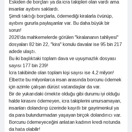
Eskiden de borçları ya da icra takipleri olan vardı ama
insanlar ayıbını saklardı.
Şimdi taktığı borçlarla, ödemediği kiralarla övünüp,
ayıbını gururla paylaşanlar var. Bu daha büyük bir
sorun!
2026'da mahkemelerde görülen "kiralananın tahliyesi"
dosyaları 82 bin 22, "kira" konulu davalar ise 95 bin 217
adede ulaştı.
Bu iki başlıktaki toplam dava ve uyuşmazlık dosyası
sayısı 177 bin 239!
İcra takibinde olan toplam kişi sayısı ise 4,2 milyon!
Elbette bu milyonlarca insan arasında borcunu ödemek
için azimle çalışan dürüst vatandaşlar da var.
Bir de yukarıdaki örnekte olduğu gibi durumu iyi olduğu
halde kirasını ödemeyen, icra takiplerini umursamayan,
insanları dolandırıp üzerinde kayıtlı bir gayrimenkul ya
da para bulundurmadan yaşayan birçok dolandırıcı var.
Borcunu ödemeyeceğini anlatan kadının kredi notunda
da hata olabilir!