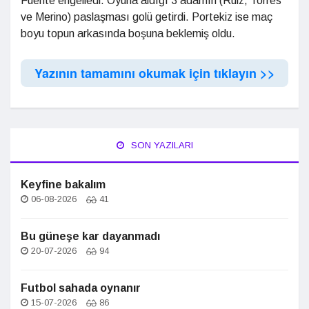
Fuente engelledi. Oyuna aldığı 3 adamın (Ruiz, Torres
ve Merino) paslaşması golü getirdi. Portekiz ise maç
boyu topun arkasında boşuna beklemiş oldu.
Yazının tamamını okumak için tıklayın >>
SON YAZILARI
Keyfine bakalım
06-08-2026
41
Bu güneşe kar dayanmadı
20-07-2026
94
Futbol sahada oynanır
15-07-2026
86