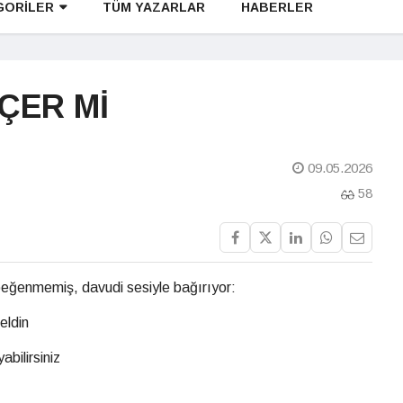
GORİLER
TÜM YAZARLAR
HABERLER
ÇER Mİ
09.05.2026
58
beğenmemiş, davudi sesiyle bağırıyor:
eldin
bilirsiniz