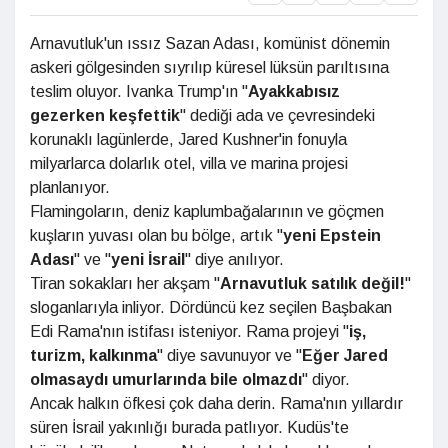
Arnavutluk'un ıssız Sazan Adası, komünist dönemin
askeri gölgesinden sıyrılıp küresel lüksün parıltısına
teslim oluyor. Ivanka Trump'ın "
Ayakkabısız
gezerken
keşfettik
" dediği ada ve çevresindeki
korunaklı lagünlerde, Jared Kushner'in fonuyla
milyarlarca dolarlık otel, villa ve marina projesi
planlanıyor.
Flamingoların, deniz kaplumbağalarının ve göçmen
kuşların yuvası olan bu bölge, artık "
yeni Epstein
Adası
" ve "
yeni İsrail
" diye anılıyor.
Tiran sokakları her akşam "
Arnavutluk satılık
değil!
"
sloganlarıyla inliyor. Dördüncü kez seçilen Başbakan
Edi Rama'nın istifası isteniyor. Rama projeyi "
iş,
turizm,
kalkınma
" diye savunuyor ve "
Eğer Jared
olmasaydı umurlarında
bile olmazdı
" diyor.
Ancak halkın öfkesi çok daha derin. Rama'nın yıllardır
süren İsrail yakınlığı burada patlıyor. Kudüs'te