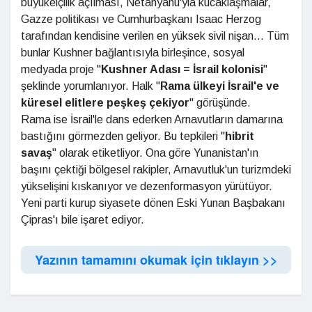
büyükelçilik açılması, Netanyahu'yla kucaklaşmalar,
Gazze politikası ve Cumhurbaşkanı Isaac Herzog
tarafından kendisine verilen en yüksek sivil nişan... Tüm
bunlar Kushner bağlantısıyla birleşince, sosyal
medyada proje "
Kushner Adası
= İsrail kolonisi
"
şeklinde yorumlanıyor. Halk "
Rama ülkeyi İsrail'e
ve
küresel elitlere peşkeş
çekiyor
" görüşünde.
Rama ise İsrail'le dans ederken Arnavutların damarına
bastığını görmezden geliyor. Bu tepkileri "
hibrit
savaş
" olarak etiketliyor. Ona göre Yunanistan'ın
başını çektiği bölgesel rakipler, Arnavutluk'un turizmdeki
yükselişini kıskanıyor ve dezenformasyon yürütüyor.
Yeni parti kurup siyasete dönen Eski Yunan Başbakanı
Çipras'ı bile işaret ediyor.
Yazının tamamını okumak için tıklayın >>