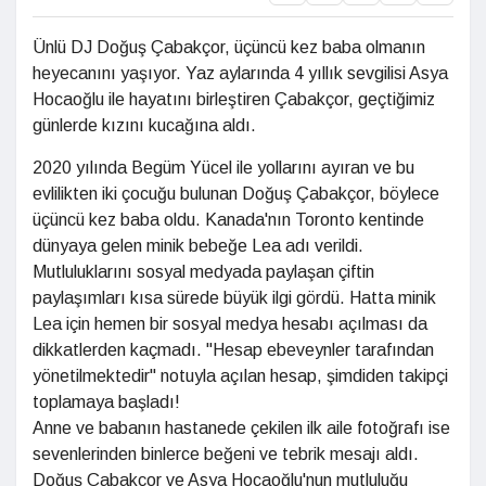
Ünlü DJ Doğuş Çabakçor, üçüncü kez baba olmanın
heyecanını yaşıyor. Yaz aylarında 4 yıllık sevgilisi Asya
Hocaoğlu ile hayatını birleştiren Çabakçor, geçtiğimiz
günlerde kızını kucağına aldı.
2020 yılında Begüm Yücel ile yollarını ayıran ve bu
evlilikten iki çocuğu bulunan Doğuş Çabakçor, böylece
üçüncü kez baba oldu. Kanada'nın Toronto kentinde
dünyaya gelen minik bebeğe Lea adı verildi.
Mutluluklarını sosyal medyada paylaşan çiftin
paylaşımları kısa sürede büyük ilgi gördü. Hatta minik
Lea için hemen bir sosyal medya hesabı açılması da
dikkatlerden kaçmadı. "Hesap ebeveynler tarafından
yönetilmektedir" notuyla açılan hesap, şimdiden takipçi
toplamaya başladı!
Anne ve babanın hastanede çekilen ilk aile fotoğrafı ise
sevenlerinden binlerce beğeni ve tebrik mesajı aldı.
Doğuş Çabakçor ve Asya Hocaoğlu'nun mutluluğu