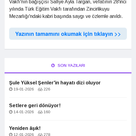
Vakfı'nın bağışçısı Safiye Ayla Targan, vefatının 28'inci
yılında Türk Eğitim Vakfı tarafından Zincirlikuyu
Mezarlığı'ndaki kabri başında saygı ve özlemle anıldı.
Yazının tamamını okumak için tıklayın >>
SON YAZILARI
Şule Yüksel Şenler'in hayatı dizi oluyor
19-01-2026
226
Setlere geri dönüyor!
14-01-2026
160
Yeniden âşık!
12-01-2026
278