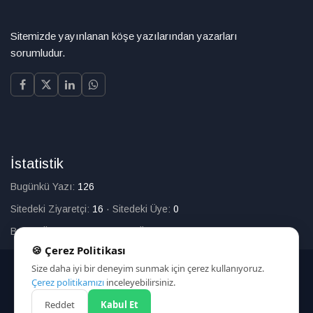
Sitemizde yayınlanan köşe yazılarından yazarları
sorumludur.
İstatistik
Bugünkü Yazı:
126
Sitedeki Ziyaretçi:
16
·
Sitedeki Üye:
0
Bugün Üye Olan:
0
·
Toplam Üye:
226
🍪 Çerez Politikası
Size daha iyi bir deneyim sunmak için çerez kullanıyoruz.
© 2025
Çerez politikamızı
inceleyebilirsiniz.
Reddet
Kabul Et
HAKKIMIZDA
İLETİŞİM
ARAMA