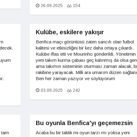
26.09.2025
154
Kulübe, eskilere yakışır
im
Benfica maçı görüntüsü zaten sancılı olan futbol
decek.
kalitesi ve etkisizliğini bir kez daha ortaya çıkardı.
Kulübe iflas etti ve Mourinho gönderildi. Yönetimin
 uyum
yeni takım kurma çabası geç kalınmış da olsa gere
ama takımın sisteminin oturması zaman alacak, b
rakibine yarayacak. Milli ara umarım düzen sağlanı
r.
Ben her zaman yazıyor ve söylüyorum
03.09.2025
242
Bu oyunla Benfica'yı geçemezsin
e tam
Acaba bu bir taktik mi oyun tarzı mı yoksa yeni