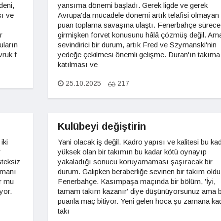
deni,
yansıma dönemi başladı. Gerek ligde ve gerek
sı ve
Avrupa'da mücadele dönemi artık telafisi olmayan
puan toplama savaşına ulaştı. Fenerbahçe sürece
r
girmişken forvet konusunu hâlâ çözmüş değil. Am
uların
sevindirici bir durum, artık Fred ve Szymanski'nin
ruk f
yedeğe çekilmesi önemli gelişme. Duran'ın takıma
katılması ve
25.10.2025
217
Kulübeyi değiştirin
iki
Yani olacak iş değil. Kadro yapısı ve kalitesi bu ka
r
yüksek olan bir takımın bu kadar kötü oynayıp
steksiz
yakaladığı sonucu koruyamaması şaşıracak bir
amanı
durum. Galipken beraberliğe sevinen bir takım oldu
or mu
Fenerbahçe. Kasımpaşa maçında bir bölüm, 'İyi,
yor.
tamam takım kazanır' diye düşünüyorsunuz ama b
puanla maç bitiyor. Yeni gelen hoca şu zamana ka
takı