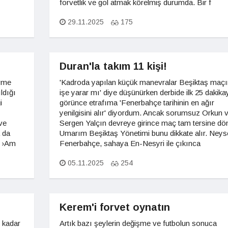
forvetlik ve gol atmak körelmiş durumda. Bir f
29.11.2025
175
Duran'la takım 11 kişi!
ivme
'Kadroda yapılan küçük manevralar Beşiktaş maç
ldığı
işe yarar mı' diye düşünürken derbide ilk 25 dakika
i
görünce etrafıma 'Fenerbahçe tarihinin en ağır
yenilgisini alır' diyordum. Ancak sorumsuz Orkun 
 ve
Sergen Yalçın devreye girince maç tam tersine dö
 da
Umarım Beşiktaş Yönetimi bunu dikkate alır. Neyse
ı ›Am
Fenerbahçe, sahaya En-Nesyri ile çıkınca
05.11.2025
254
Kerem'i forvet oynatın
 kadar
Artık bazı şeylerin değişme ve futbolun sonuca