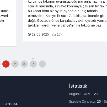
kurulmuş takımın uyumsuzluğu mu anlamadım a
ligin ilk maçında, zirveye konmaya çalışan bir takı
 Dünkü
bu kadar kötü bir oyun oynadığını hiç tahmin
zveri
etmezdim. Kaleye ilk şut 17. dakikada. İnanılır gibi
ski
değil. Göztepe önde karşıladı, yakın oynadı yani bi
taktikleri vardı. Fenerbahçe'nin ne taktiği ne pas
19.08.2025
174
...
1
2
3
7
İstatistik
Bugünkü Yazı:
129
Sitedeki Ziyaretçi:
25
·
S
 sorumludur.