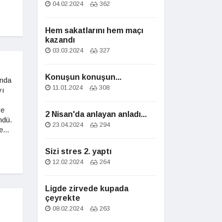
04.02.2024
362
Hem sakatlarını hem maçı
kazandı
03.03.2024
327
Konuşun konuşun...
ında
11.01.2024
308
yı
ve
2 Nisan'da anlayan anladı...
ndü.
23.04.2024
294
...
Sizi stres 2. yaptı
12.02.2024
264
Ligde zirvede kupada
çeyrekte
08.02.2024
263