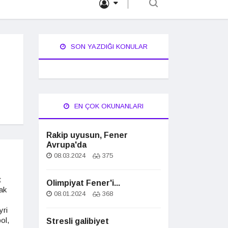
SON YAZDIĞI KONULAR
EN ÇOK OKUNANLARI
Rakip uyusun, Fener
Avrupa'da
08.03.2024
375
t
Olimpiyat Fener'i...
ak
08.01.2024
368
yri
ol,
Stresli galibiyet