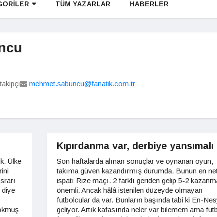
GORİLER
TÜM YAZARLAR
HABERLER
ncu
takipçi
mehmet.sabuncu@fanatik.com.tr
Kıpırdanma var, derbiye yansımalı
ik. Ülke
Son haftalarda alınan sonuçlar ve oynanan oyun,
ini
takıma güven kazandırmış durumda. Bunun en ne
ısrarı
ispatı Rize maçı. 2 farklı geriden gelip 5-2 kazanm
r diye
önemli. Ancak hâlâ istenilen düzeyde olmayan
futbolcular da var. Bunların başında tabi ki En-Nes
yokmuş
geliyor. Artık kafasında neler var bilemem ama futb