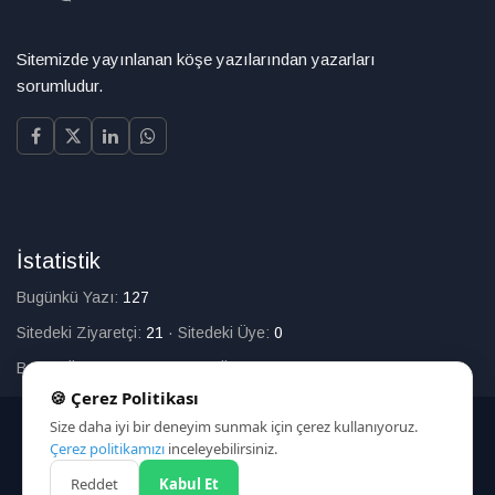
Sitemizde yayınlanan köşe yazılarından yazarları
sorumludur.
İstatistik
Bugünkü Yazı:
127
Sitedeki Ziyaretçi:
21
·
Sitedeki Üye:
0
Bugün Üye Olan:
0
·
Toplam Üye:
226
🍪 Çerez Politikası
Size daha iyi bir deneyim sunmak için çerez kullanıyoruz.
© 2025
Çerez politikamızı
inceleyebilirsiniz.
Reddet
Kabul Et
HAKKIMIZDA
İLETİŞİM
ARAMA