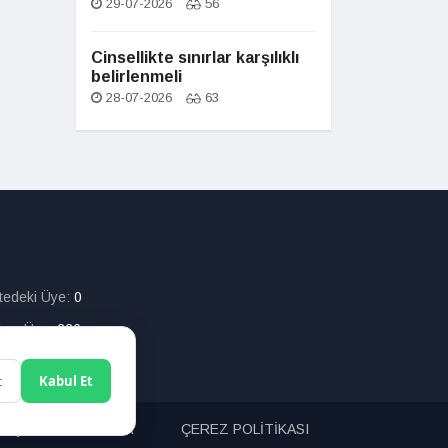
29-07-2026
56
Cinsellikte sınırlar karşılıklı
belirlenmeli
28-07-2026
63
itedeki Üye:
0
lam Üye:
226
t
Kabul Et
ETİŞİM
ARAMA
ÇEREZ POLİTİKASI