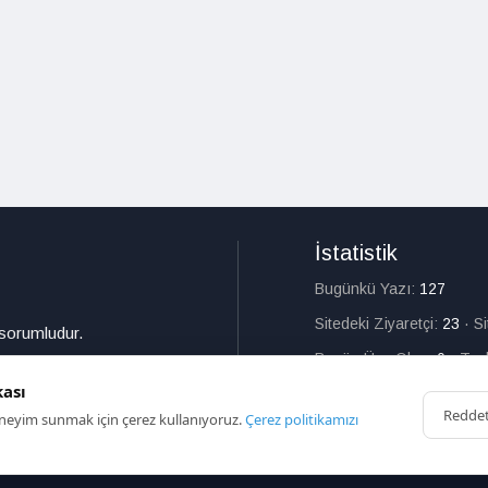
İstatistik
Bugünkü Yazı:
127
Sitedeki Ziyaretçi:
23
·
S
 sorumludur.
Bugün Üye Olan:
0
·
Top
kası
Redde
deneyim sunmak için çerez kullanıyoruz.
Çerez politikamızı
HAKKIMIZDA
İL